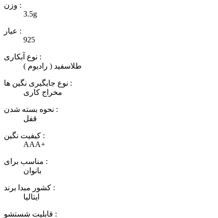
وزن :
3.5g
عیار :
925
نوع آبکاری :
طلاسفید ( رادیوم )
نوع جایگیری نگین ها :
مخراج کاری
نحوه بسته شدن :
قفل
کیفیت نگین :
AAA+
مناسب برای :
بانوان
کشور مبدا برند :
ایتالیا
قابلیت شستشو :