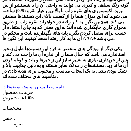
گونه رنگ سیاهی و کدری می توانید به راحتی آن را با شستشو از بین
ببرید. اکسسوری های نقره زاب با بالاترین عیار نقره (925) ساخته
می شوند که این میزان شما را از کیفیت بالای این دستبندها مطمئن
می کند. همچنین نگین به کار رفته در جواهرات نقره زاب از طریق
مخراج کاری جایگذاری شده اند؛ به این معنی که به جای استفاده از
چسب برای متصل کردن نگین، پایه های نگهدارنده ثابت و محکم در
آن ها به کار رفته است. کیفیت این نگین ها AAA+ می باشد.
یکی دیگر از ویژگی های منحصر به فرد این دستبندها طول زنجیر
استاندارد می باشد که خیال شما را از اندازه آن ها راحت می کند و
پس از خریداری نیازی به تغییر سایز این زنجیرها و بلند و کوتاه کردن
آن ها ندارید. دستبندهای زاب تک سایز هستند و به دلیل جذابیت بالا و
شیک بودن تبدیل به یک انتخاب مناسب و محبوب برای هدیه دادن در
مناسبت های مختلف شده اند.
ادامه مطلب
بستن نمایش توضیحات
جزئیات محصول
zaab-1006
مرجع
مشخصات
جنس :
نقره