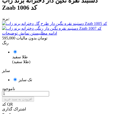
دستبند نقره نگین دار دخترانه برند زاب
Zaab کد 1006
برند:
ادامه مطلب
بستن نمایش توضیحات
595,000 تومان
بدون مالیات
رنگ
طلا سفید
(طلا سفید)
سایز
تک سایز
ناموجود
افزودن به سبد خرید
کد QR
اشتراک گذاری
خروج