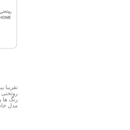
OBELLA HOME
تقر
یبا ب
روتختی ر
رنگ ها 
مدل خاص