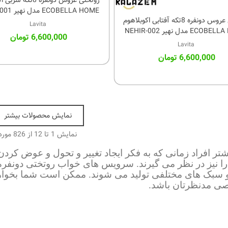
روتختی عروس دونفره 8تک
کالای مورد علاقه
ECOBELLA HOME مدل نهیر NEHIR-001
روتختی عروس دونفره 8تکه آفتابی اکوبلاهوم
کالای مورد علاقه
Lavita
EC مدل نهیر NEHIR-002
6,600,000 تومان
Lavita
6,600,000 تومان
نمایش محصولات بیشتر
نمایش
1
تا 12 از 826 مورد
یشتر افراد زمانی که به فکر ایجاد تغییر و تحول و عوض کرد
ا نیز در نظر می گیرند. سرویس های خواب روتختی دونفره 
و سبک های مختلفی تولید می شوند. ممکن است شما بخواهید
ی مدنظرتان باشد.