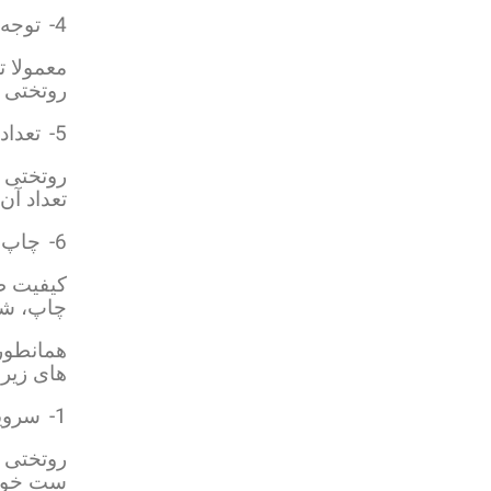
4-
توجه ب
معمولا ت
روتختی 
5-
تعداد
روتختی 
تعداد آن
6-
چاپ 
کیفیت ط
چاپ، شما
همانطور
های زیر 
1-
سروی
روتختی ج
ست خواب 