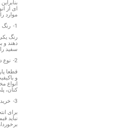
بنابراین
ای از ان
موارد را
1-
رنگ ر
رنگ یکی
دهند و ب
سفید را 
2-
نوع د
قطعا پار
و باکیفی
انواع مخ
کتان، پل
3-
خرید 
برای انت
نباید قی
برخوردار