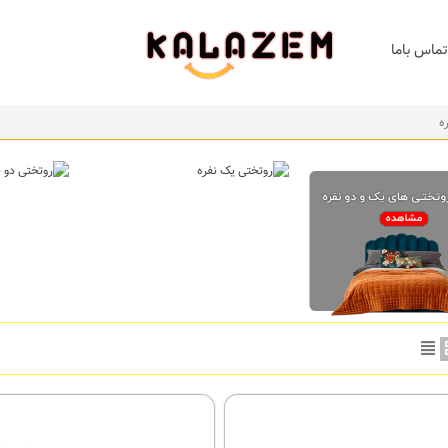
تماس باما
ه