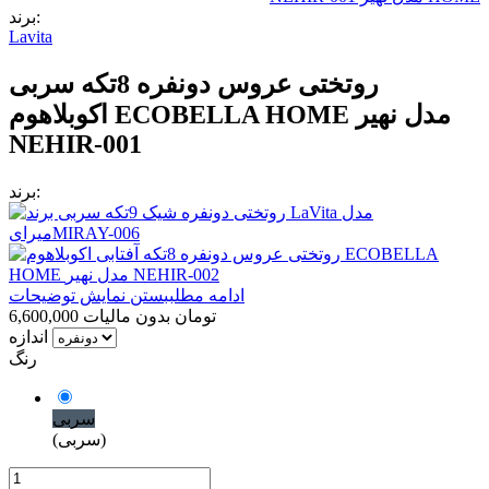
برند:
Lavita
روتختی عروس دونفره 8تکه سربی
اکوبلاهوم ECOBELLA HOME مدل نهیر
NEHIR-001
برند:
ادامه مطلب
بستن نمایش توضیحات
6,600,000 تومان
بدون مالیات
اندازه
رنگ
سربی
(سربی)