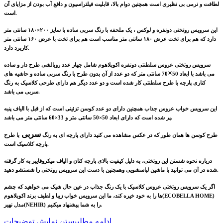
لطافت و نرمی بی نظیری است همچنین دوام بالا، قابلیت فیلتراسیون و دافع آب بودن از مزایای آن
است.
این سرویس روتختی دونفره و لوکس ، یک ملحفه با رنگ
سربی
ساده با سایز ۲۰۰×۱۸۰ سانتی متر
دارد که هم برای تخت عرض ۱۸۰ سانتی متر مناسب است هم برای تخت با عرض ۱۶۰ سانتی متر
کاربرد دارد.
سرویس روتختی عروس سلطنتی دونفره اکوبلاهوم شامل چهار عدد روبالشی طرح دار و ساده
×
می باشد با ابعاد 50
70 سانتی متر که دو عدد از آن بدون طرح با رنگ
سربی
ساده و حاشیه های
کناری پارچه با طرح سلطنتی کار شده است و دو عدد دیگر هم دارای طرحی کلاسیک به رنگ
می باشد.
سربی
این سرویس خواب عروس جذاب همچنین دارای دو عدد کوسن تزئینی است که از قبل با الیاف پنبه
پر شده است که دارای ابعاد 50×50 سانتی متر و 33×60 سانتی متر می باشد.
سربی
طرح کوسن ها همان طور که در عکس مشاهده می کنید دارای پارچه ای به رنگ
با طرح
پارچه کلاسیک است.
درباره نحوه شستن این روتختی، به دلیل کیفیت بالای پارچه کتان و الیاف میکروفایبر به کار گرفته
شده در آن می توانید با ماشین لباسشویی وهمچنین با دست این سرویس روتختی را شستشو دهید.
اگر یک سرویس روتختی عروس کلاسیک با یک رنگ جذاب در عین حال شیک می خواهید که چشم
ها را به خود خیره کند، ما این سرویس خواب زیبا و لطیف برند اکوبلاهوم(ECOBELLA HOME)
مدل نهیر(NEHIR) را به شما پیشنهاد میکنیم.
ادامه مطلب
بستن نمایش توضیحات