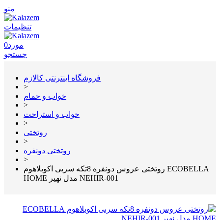
منو
تنظیمات
مورد
0
جستجو
فروشگاه اینترنتی کالازم
>
خواب و حمام
>
خواب و استراحت
>
روتختی
>
روتختی دونفره
>
روتختی عروس دونفره 8تکه سربی اکوبلاهوم ECOBELLA
HOME مدل نهیر NEHIR-001