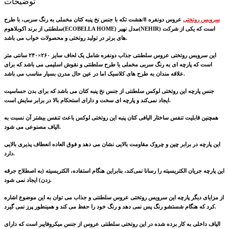
توضیحات
سرویس روتختی
عروس دونفره 8/هشت تکه با جنس نخ پنبه کتان مخملی به رنگ سربی
، با طرح
سلطنتی از برند اکوبلاهوم(ECOBELLA HOME) مدل نهیر(NEHIR) است که یکی از شرکت
های برتر در تولید روتختی و محصولات خواب می باشد.
این سرویس روتختی عروس سلطنتی جذاب دونفره شامل یک لحاف سایز ۲۶۰×۲۴۰ سانتی متر
است که پارچه ای به رنگ
سربی
مخملی با طرح سلطنتی و نقوش اسلیمی می باشد که برای
علاقه مندان به طرح های کلاسیک اما در عین حال مدرن بسیار مناسب می باشد.
جنس پارچه‌ این روتختی لوکس سلطنتی از جنس نخ پنبه کتان می باشد که برای بدن حساسیت
ایجاد نمی‌کند و پارچه ای سخت و دارای استحکام بالا در برابر سایش است.
همچنین قابلیت تنفس ساختار الیافی کتان پنبه این روتختی لوکس باعث تنفس بیشتر آن نسبت به
الیاف مصنوعی می شود.
این پارچه در برابر چین و چروک مقاومت بالایی نشان می دهد و فوق العاده انعطاف پذیری بالایی
دارد.
این پارچه جریان الکتریسیته را رسانا نمی‌کند، بنابراین هنگام استفاده، الکتریسیته (به اصطلاح جرقه
زدن) ایجاد نمی شود.
از مزایای دیگر پارچه این سرویس روتختی عروس سلطنتی و جذاب می توان به این موضوع اشاره
کرد که هنگام شستشو رنگ پس نمی دهد و رنگ خود را حفظ می کند و همینطور پرز نمی گیرد.
الیاف داخلی به کار برده شده در این روتختی سلطنتی عروس از جنس میکروفایبر است که دارای