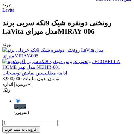
برند:
Lavita
روتختی دونفره شیک 9تکه سربی برند
LaVita مدل میرایMIRAY-006
برند:
ادامه مطلب
بستن نمایش توضیحات
8,900,000 تومان
بدون مالیات
اندازه
رنگ
سربی
(سربی)
افزودن به سبد خرید