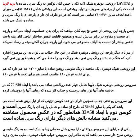
(LAVITA) و
روتختی دونفره شیک 9/نه تکه با جنس کتان لوکس به رنگ
سربی
ساده با
برند لاویتا
مدل میرای(MIRAY) است که یکی از برندهای معروف در تولید روتختی است. این روتختی شامل
1عدد لحاف سایز ۲۶۰×۲۴۰ سانتی متر است که هر دو طرف آن دارای پارچه ای با رنگ
سربی
و
ساده و شیک می باشد.
جنس پارچه‌ این روتختی از جنس نخ پنبه کتان میباشد که برای بدن حساسیت ایجاد نمی‌کند و پارچه
ای سخت و مقاوم در برابر سایش است
و همچنین قابلیت تنفس ساختار الیافی کتان پنبه باعث
تنفس بیشتر آن نسبت به الیاف مصنوعی می شود. این پارچه جریان الکتریسیته را رسانا نمی‌کند.
از مزایای دیگر پارچه این روتختی دونفره شیک در عین حال جذاب می توان به این موضوع اشاره
کرد که هنگام شستشو رنگ پس نمی دهد و رنگ خود را حفظ می کند و همینطور پرز نمی گیرد.
این روتختی شیک دونفره، یک ملحفه با رنگ
طوسی روشن
ساده با سایز ۲۰۰×۱۸۰ هم دارد که هم
برای تخت عرض ۱۸۰ مناسب است هم برای تخت با عرض ۱۶۰.
سرویس روتختی دونفره شیک لاویتا شامل چهار عدد روبالشی ساده می باشد با ابعاد 50* 70 که در
حاشیه های آنها نوار های برجسته و جذاب کار شده که زیبایی آنها را دوچندان کرده.
این سرویس رو تختی جذاب همچنین دارای دو عدد کوسن تزئینی که از قبل پرش شده است می
است و
باشد که یکی با سایز 50×50 که طرح آن ساده و شامل پارچه ای با رنگ
سربی
کوسن دوم با ابعاد 50×33 همانطور که در عکس محصول مشاهده
ساده است.
می‌کنید مشابه بالش های دیگر دارای رنگ
سربی
یکی از مزایای این سرویس روتختی دارا بودن شال مخملی زیبا و شیک است و به رنگ طوسی
روشن طرح دار سنتی می باشد که به ظاهر این سرویس خواب شیک دونفره، نمایی مدرن و زیبا