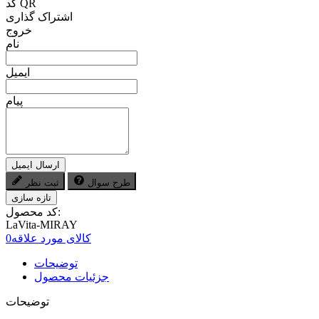
کد QR
اشتراک گذاری
خروج
نام
ایمیل
پیام
ارسال ایمیل
طرح سوال
ثبت نظر
کد محصول:
LaVita-MIRAY
کالای مورد علاقه
0
توضیحات
جزئیات محصول
توضیحات