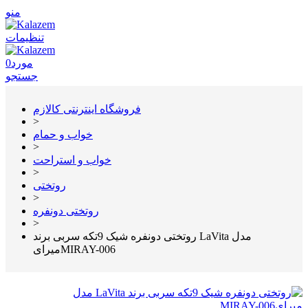
منو
تنظیمات
مورد
0
جستجو
فروشگاه اینترنتی کالازم
>
خواب و حمام
>
خواب و استراحت
>
روتختی
>
روتختی دونفره
>
روتختی دونفره شیک 9تکه سربی برند LaVita مدل
میرایMIRAY-006