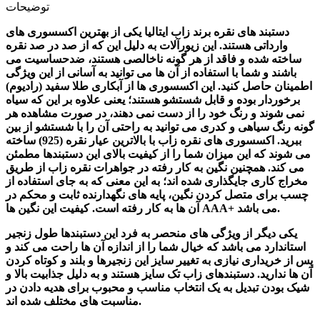
توضیحات
دستبند های نقره برند زاب ایتالیا یکی از بهترین اکسسوری های
وارداتی هستند. این زیورآلات به دلیل این که از صد در صد نقره
ساخته شده و فاقد از هر گونه ناخالصی هستند، ضدحساسیت می
باشند و شما با استفاده از آن ها می توانید به آسانی از این ویژگی
اطمینان حاصل کنید. این اکسسوری ها از آبکاری طلا سفید (رادیوم)
برخوردار بوده و قابل شستشو هستند؛ یعنی علاوه بر این که سیاه
نمی شوند و رنگ خود را از دست نمی دهند، در صورت مشاهده هر
گونه رنگ سیاهی و کدری می توانید به راحتی آن را با شستشو از بین
ببرید. اکسسوری های نقره
زاب
با بالاترین عیار نقره (925) ساخته
می شوند که این میزان شما را از کیفیت بالای این دستبندها مطمئن
می کند. همچنین نگین به کار رفته در جواهرات نقره
زاب
از طریق
مخراج کاری جایگذاری شده اند؛ به این معنی که به جای استفاده از
چسب برای متصل کردن نگین، پایه های نگهدارنده ثابت و محکم در
آن ها به کار رفته است. کیفیت این نگین ها AAA+ می باشد.
یکی دیگر از ویژگی های منحصر به فرد این دستبندها طول زنجیر
استاندارد می باشد که خیال شما را از اندازه آن ها راحت می کند و
پس از خریداری نیازی به تغییر سایز این زنجیرها و بلند و کوتاه کردن
آن ها ندارید. دستبندهای
زاب
تک سایز هستند و به دلیل جذابیت بالا و
شیک بودن تبدیل به یک انتخاب مناسب و محبوب برای هدیه دادن در
مناسبت های مختلف شده اند.