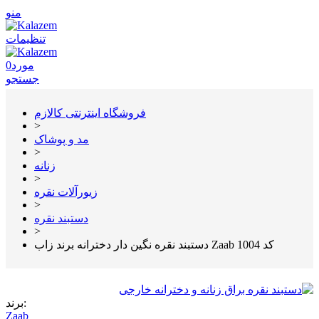
منو
تنظیمات
مورد
0
جستجو
فروشگاه اینترنتی کالازم
>
مد و پوشاک
>
زنانه
>
زیورآلات نقره
>
دستبند نقره
>
دستبند نقره نگین دار دخترانه برند زاب Zaab کد 1004
برند:
Zaab