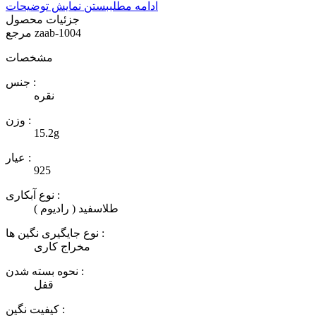
ادامه مطلب
بستن نمایش توضیحات
جزئیات محصول
zaab-1004
مرجع
مشخصات
جنس :
نقره
وزن :
15.2g
عیار :
925
نوع آبکاری :
طلاسفید ( رادیوم )
نوع جایگیری نگین ها :
مخراج کاری
نحوه بسته شدن :
قفل
کیفیت نگین :