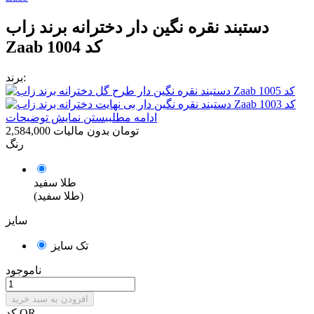
دستبند نقره نگین دار دخترانه برند زاب
Zaab کد 1004
برند:
ادامه مطلب
بستن نمایش توضیحات
2,584,000 تومان
بدون مالیات
رنگ
طلا سفید
(طلا سفید)
سایز
تک سایز
ناموجود
افزودن به سبد خرید
کد QR