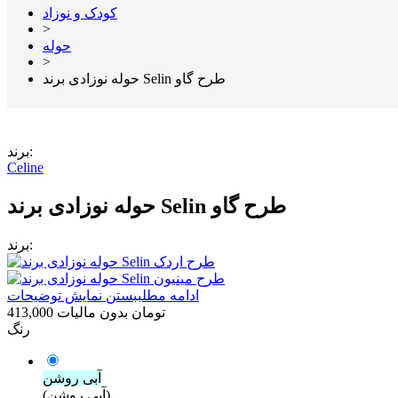
کودک و نوزاد
>
حوله
>
حوله نوزادی برند Selin طرح گاو
برند:
Celine
حوله نوزادی برند Selin طرح گاو
برند:
ادامه مطلب
بستن نمایش توضیحات
413,000 تومان
بدون مالیات
رنگ
آبی روشن
(آبی روشن)