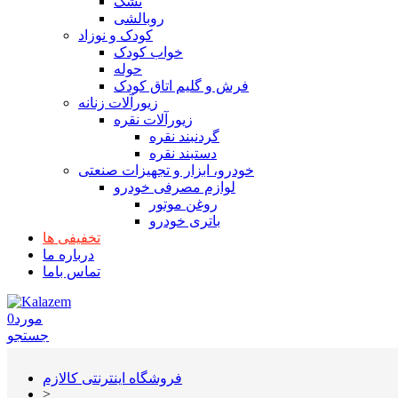
تشک
روبالشی
کودک و نوزاد
خواب کودک
حوله
فرش و گلیم اتاق کودک
زیورآلات زنانه
زیورآلات نقره
گردنبند نقره
دستبند نقره
خودرو، ابزار و تجهیزات صنعتی
لوازم مصرفی خودرو
روغن موتور
باتری خودرو
تخفیفی ها
درباره ما
تماس باما
مورد
0
جستجو
فروشگاه اینترنتی کالازم
>