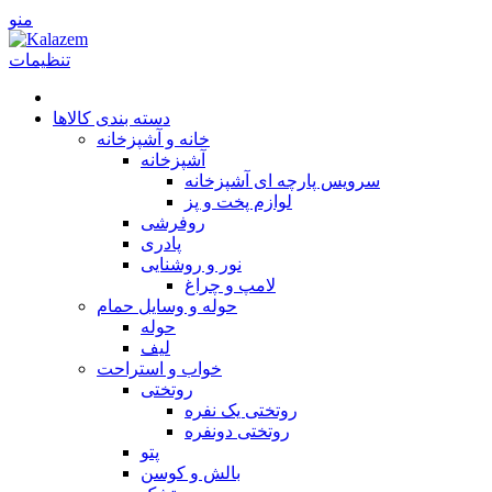
منو
تنظیمات
دسته بندی کالاها
خانه و آشپزخانه
آشپزخانه
سرویس پارچه ای آشپزخانه
لوازم پخت و پز
روفرشی
پا‌دری
نور و روشنایی
لامپ و چراغ
حوله و وسایل حمام
حوله
لیف
خواب و استراحت
روتختی
روتختی یک نفره
روتختی دونفره
پتو
بالش و کوسن