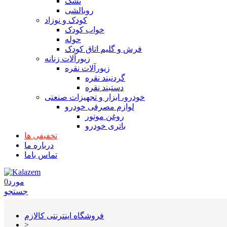
تشک
روبالشی
کودک و نوزاد
خواب کودک
حوله
فرش و گلیم اتاق کودک
زیورآلات زنانه
زیورآلات نقره
گردنبند نقره
دستبند نقره
خودرو، ابزار و تجهیزات صنعتی
لوازم مصرفی خودرو
روغن موتور
باتری خودرو
تخفیفی ها
درباره ما
تماس باما
مورد
0
جستجو
فروشگاه اینترنتی کالازم
>