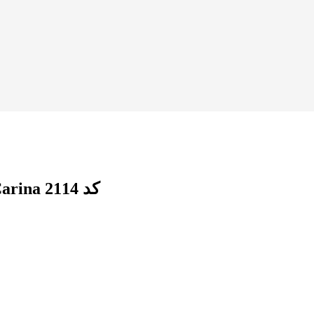
روتختی دو نفره شش تکه برگ پاییزی کارینا Carina کد 2114