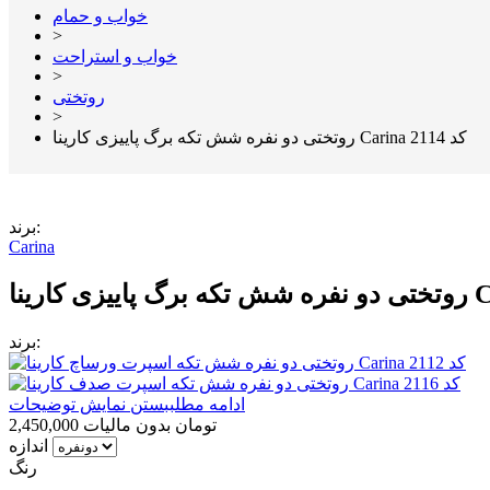
خواب و حمام
>
خواب و استراحت
>
روتختی
>
روتختی دو نفره شش تکه برگ پاییزی کارینا Carina کد 2114
برند:
Carina
برند:
ادامه مطلب
بستن نمایش توضیحات
2,450,000 تومان
بدون مالیات
اندازه
رنگ