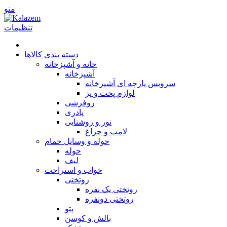
منو
تنظیمات
دسته بندی کالاها
خانه و آشپزخانه
آشپزخانه
سرویس پارچه ای آشپزخانه
لوازم پخت و پز
روفرشی
پا‌دری
نور و روشنایی
لامپ و چراغ
حوله و وسایل حمام
حوله
لیف
خواب و استراحت
روتختی
روتختی یک نفره
روتختی دونفره
پتو
بالش و کوسن