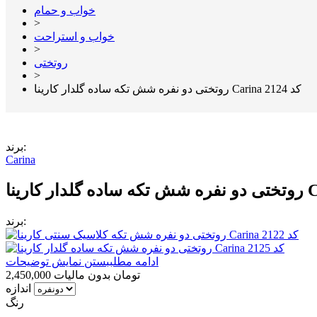
خواب و حمام
>
خواب و استراحت
>
روتختی
>
روتختی دو نفره شش تکه ساده گلدار کارینا Carina کد 2124
برند:
Carina
برند:
ادامه مطلب
بستن نمایش توضیحات
2,450,000 تومان
بدون مالیات
اندازه
رنگ