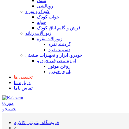
تشک
روبالشی
کودک و نوزاد
خواب کودک
حوله
فرش و گلیم اتاق کودک
زیورآلات زنانه
زیورآلات نقره
گردنبند نقره
دستبند نقره
خودرو، ابزار و تجهیزات صنعتی
لوازم مصرفی خودرو
روغن موتور
باتری خودرو
تخفیفی ها
درباره ما
تماس باما
مورد
0
جستجو
فروشگاه اینترنتی کالازم
>