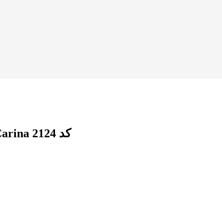
روتختی دو نفره شش تکه ساده گلدار کارینا Carina کد 2124