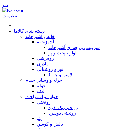
منو
تنظیمات
دسته بندی کالاها
خانه و آشپزخانه
آشپزخانه
سرویس پارچه ای آشپزخانه
لوازم پخت و پز
روفرشی
پا‌دری
نور و روشنایی
لامپ و چراغ
حوله و وسایل حمام
حوله
لیف
خواب و استراحت
روتختی
روتختی یک نفره
روتختی دونفره
پتو
بالش و کوسن