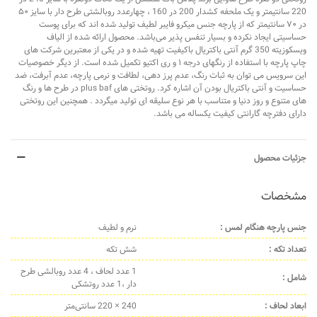
220 سانتیمتر و یک ملحفه کشدار 200 در 160 ، چهارعدد روبالشتی طرح دار با سایز ۵۰
در ۷۰ سانتیمتر که از پارچه جنس میکرو فایبر لطیف تولید شده اند که برای پوست
حساسیتی ایجاد نکرده و بسیار تنفس پذیر می‌باشد. محصول ارائه شده از الیاف
ویسکوزیته 350 گرم آنتی باکتریال باکیفیت تهیه شده و در یکی از معتبرین شرکت های
چاپ پارچه با استفاده از رنگهای درجه ۱ و ری اکتیو تکمیل شده است. از دیگر ﺧﺼﻮﺻﯿﺎت
این سرویس می توان به ﺛﺒﺎت رﻧﮓ، ﻋﺪم ﭘﺮز دﻫﯽ، ﻟﻄﺎﻓﺖ و ﻧﺮﻣﯽ پارچه، عدم آﺑﺮﻓﺖ، ضد
حساسیت و آنتی باکتریال بودن آن اشاره کرد. روتختی های plus baf در طرح ها و رنگ
های متنوع و روز دنیا و متناسب با هر نوع سلیقه ای تولید میگردد . همچنین این روتختی
دارای دفترچه گارانتی کیفیت یکساله می باشد.
جزئیات محصول
مشخصات
جنس پارچه هنگام لمس :
نرم و لطیف
تعداد تکه :
شش تکه
1 عدد لحاف ، 4 عدد روبالشی طرح
شامل :
دار ،1 عدد روتشکی
ابعاد لحاف :
240 × 220 سانتی‌متر