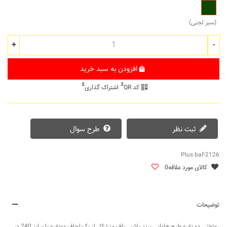
سبز
لجنی
(سبز لجنی)
+
-
افزودن به سبد خرید
کد QR
اشتراک گذاری
ثبت نظر
طرح سوال
Plus baf-2126
کالای مورد علاقه
0
توضیحات
روتختی دو نفره طرح هاوایی برند پلاس باف متشکل از یک لحاف دونفره با سایز 240 در