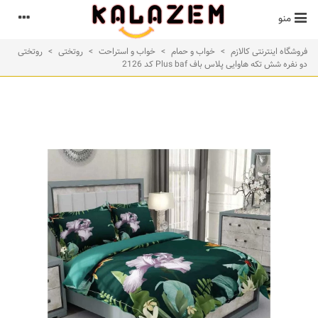
منو
فروشگاه اینترنتی کالازم
>
خواب و حمام
>
خواب و استراحت
>
روتختی
>
روتختی
دو نفره شش تکه هاوایی پلاس باف Plus baf کد 2126