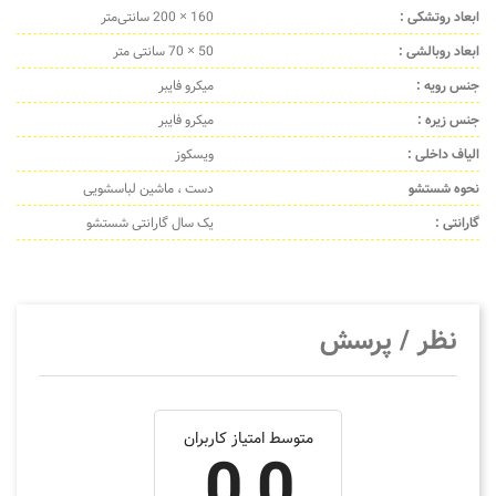
ابعاد روتشکی :
160 × 200 سانتی‌متر
ابعاد روبالشی :
50 × 70 سانتی متر
جنس رویه :
میکرو فایبر
جنس زیره :
میکرو فایبر
الیاف داخلی :
ویسکوز
نحوه شستشو
دست ، ماشین لباسشویی
گارانتی :
یک سال گارانتی شستشو
نظر / پرسش
متوسط امتیاز کاربران
0.0