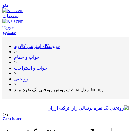
منو
تنظیمات
مورد
0
جستجو
فروشگاه اینترنتی کالازم
>
خواب و حمام
>
خواب و استراحت
>
روتختی
>
سرویس روتختی یک نفره برند Zara مدل Journg
برند:
Zara home