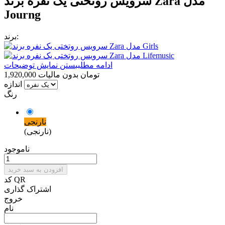
سرویس روتختی یک نفره برند Zara مدل
Journg
برند:
ادامه مطلب
بستن نمایش توضیحات
1,920,000 تومان
بدون مالیات
اندازه
رنگ
نارنجی
(نارنجی)
ناموجود
افزودن به سبد خرید
کد QR
اشتراک گذاری
خروج
نام