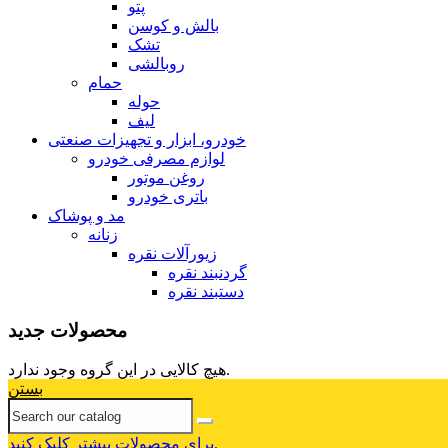
پتو
بالش و کوسن
تشک
روبالشی
حمام
حوله
لیف
خودرو، ابزار و تجهیزات صنعتی
لوازم مصرفی خودرو
روغن موتور
باتری خودرو
مد و پوشاک
زنانه
زیورآلات نقره
گردنبند نقره
دستبند نقره
محصولات جدید
هیچ کالایی در این گروه وجود ندارد.
بستن
برای محصولات بیشتر کلیک کنید.