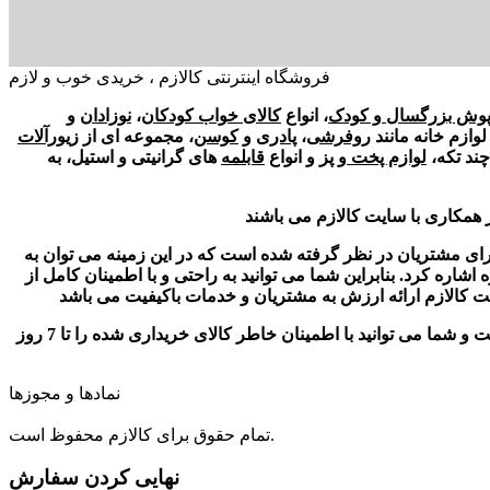
فروشگاه اینترنتی کالازم ، خریدی خوب و لازم
پوش بزرگسال و کودک
، انواع
کالای خواب کودکان
،
نوزادان
و
 لوازم خانه مانند
روفرشی
،
پادری
و
کوسن
، مجموعه ای از
زیورآلات
ند تکه،
لوازم پخت و پ
ز و انواع
قابلمه
های گرانیتی و استیل، به
فرد می باشد، امکانات مختلفی برای مشتریان در نظر گرفته شده است که در این زمینه می توان به
ره کرد. بنابراین شما می توانید به راحتی و با اطمینان کامل از
یکی از مزایایی که شما را مطمئن می کند تا خرید راحت و آسانی از کالازم داشته باشید، امکان مرجوع کردن کالا در صورت عدم رضایت است و شما می توانید با اطمینان خاطر کالای خریداری شده را تا 7 روز
نمادها و مجوزها
تمام حقوق برای کالازم محفوظ است.
نهایی کردن سفارش