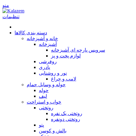
منو
تنظیمات
دسته بندی کالاها
خانه و آشپزخانه
آشپزخانه
سرویس پارچه ای آشپزخانه
لوازم پخت و پز
روفرشی
پا‌دری
نور و روشنایی
لامپ و چراغ
حوله و وسایل حمام
حوله
لیف
خواب و استراحت
روتختی
روتختی یک نفره
روتختی دونفره
پتو
بالش و کوسن