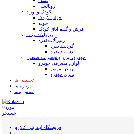
تشک
روبالشی
کودک و نوزاد
خواب کودک
حوله
فرش و گلیم اتاق کودک
زیورآلات زنانه
زیورآلات نقره
گردنبند نقره
دستبند نقره
خودرو، ابزار و تجهیزات صنعتی
لوازم مصرفی خودرو
روغن موتور
باتری خودرو
تخفیفی ها
درباره ما
تماس باما
مورد
0
جستجو
فروشگاه اینترنتی کالازم
>