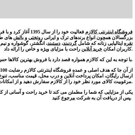
فروشگاه اینترنتی کالازم
فعالیت خود را از سال 1395 آغاز کرد و با فروش طیف گسترده ای از کالاها از جمله
بزرگسالان همچون انواع برندهای ترک و ایرانی
روتختی
و
بالش
های طب
نقره
ایتالیایی زنانه که شامل
گردنبند
،
دستبند
، انگشتر، گوشواره و ن
راحت با مزایای ویژه و خاص را ارائه داد.
کاربران امکان
خرید آنلاین
با توجه به این که کالازم همواره قصد دارد با فروش بهترین کالاها حس ارزشمندی را به مشتریان منتقل کند، برندهای معتبر بسیاری خواستار همکاری با سایت کالازم می باشند.
ارسال رایگان، امکان پرداخت آنلاین و درب محل، قیمت مناسب، تنوع مح
مرغوبیت کالای مورد نظر خود را از کالازم سفارش دهید و از امکانات در نظر گرفته شده برای کاربران سایت استفاده کنید. مهم ترین رسالت کالازم ارائه ارزش به مشتریان و خدمات باکیفیت می باشد.
کنید.
پس از دریافت آن به شرکت
مرجوع