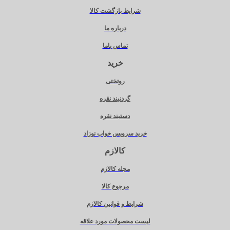
شرایط بازگشت کالا
درباره ما
تماس باما
خرید
روتختی
گردنبند نقره
دستبند نقره
خرید سرویس خواب نوزاد
کالازم
مجله کالازم
مرجوع کالا
شرایط و قوانین کالازم
لیست محصولات مورد علاقه