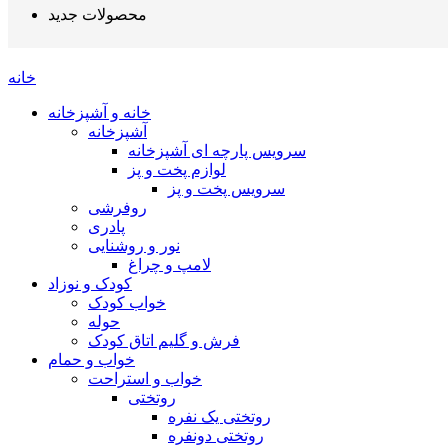
محصولات جدید
خانه
خانه و آشپزخانه
آشپزخانه
سرویس پارچه ای آشپزخانه
لوازم پخت و پز
سرویس پخت و پز
روفرشی
پا‌دری
نور و روشنایی
لامپ و چراغ
کودک و نوزاد
خواب کودک
حوله
فرش و گلیم اتاق کودک
خواب و حمام
خواب و استراحت
روتختی
روتختی یک نفره
روتختی دونفره