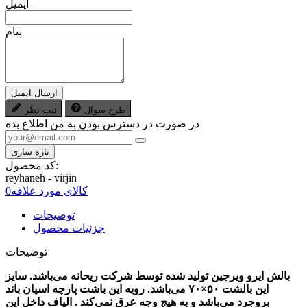
ایمیل
پیام
ارسال ایمیل
طرح سوال
ثبت نظر
در صورت در دسترس بودن به من اطلاع بده
کد محصول:
reyhaneh - virjin
کالای مورد علاقه
0
توضیحات
جزئیات محصول
توضیحات
بالش ایرو ویرجین تولید شده توسط شرکت ریحانه می‌باشد. سایز
این بالشت ۵۰×۷۰ می‌باشد. رویه این باشت پارچه اسپان باند
بروجرد می‌باشد و به هیج وجه عرق نمی‌کند . الیاف داخل این