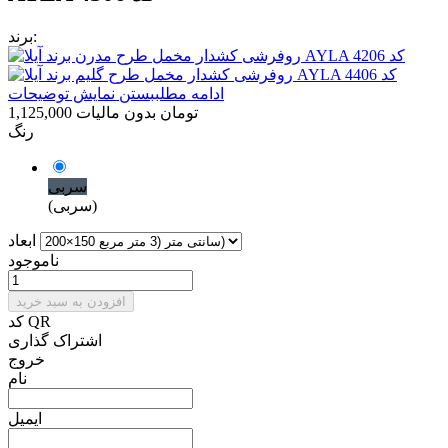
برند:
ادامه مطلب
بستن نمایش توضیحات
1,125,000 تومان
بدون مالیات
رنگ
سربی
(سربی)
ابعاد
ناموجود
افزودن به سبد خرید
کد QR
اشتراک گذاری
خروج
نام
ایمیل