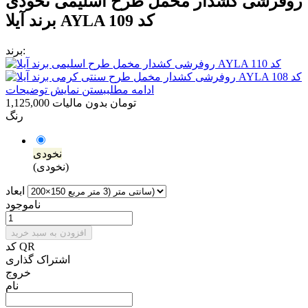
روفرشی کشدار مخمل طرح اسلیمی نخودی
برند آیلا AYLA کد 109
برند:
ادامه مطلب
بستن نمایش توضیحات
1,125,000 تومان
بدون مالیات
رنگ
نخودی
(نخودی)
ابعاد
ناموجود
افزودن به سبد خرید
کد QR
اشتراک گذاری
خروج
نام