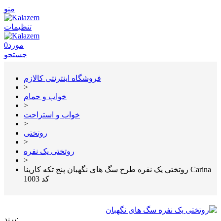
منو
تنظیمات
مورد
0
جستجو
فروشگاه اینترنتی کالازم
>
خواب و حمام
>
خواب و استراحت
>
روتختی
>
روتختی یک نفره
>
روتختی یک نفره طرح سگ های نگهبان پنج تکه کارینا Carina
کد 1003
برند: