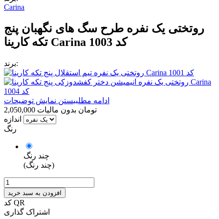
Carina
روتختی یک نفره طرح سگ های نگهبان پنج
تکه کارینا Carina کد 1003
برند:
ادامه مطلب
بستن نمایش توضیحات
2,050,000 تومان
بدون مالیات
اندازه
رنگ
چند رنگ
(چند رنگ)
افزودن به سبد خرید
کد QR
اشتراک گذاری