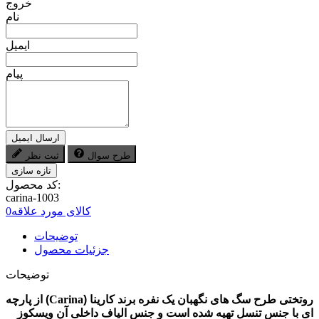
خروج
نام
ایمیل
پیام
ارسال ایمیل
طرح سوال
ثبت نظر
کد محصول:
carina-1003
کالای مورد علاقه
0
توضیحات
جزئیات محصول
توضیحات
روتختی طرح سگ های نگهبان یک نفره برند کارینا (
Carina
) از پارچه
ای با جنس تنسل تهیه شده است و جنس الیاف داخلی آن ویسکوز