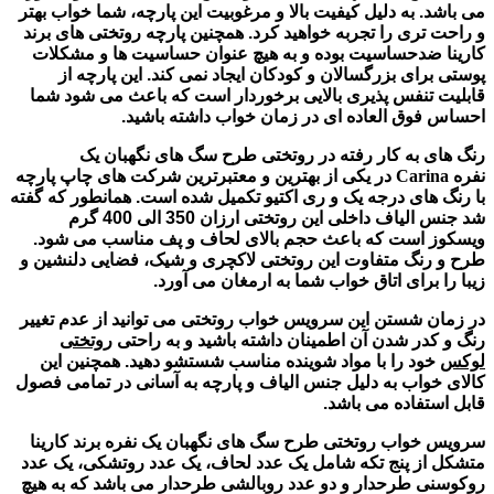
می باشد. به دلیل کیفیت بالا و مرغوبیت این پارچه، شما خواب بهتر
و راحت تری را تجربه خواهید کرد. همچنین پارچه روتختی های برند
کارینا ضدحساسیت بوده و به هیچ عنوان حساسیت ها و مشکلات
پوستی برای بزرگسالان و کودکان ایجاد نمی کند. این پارچه از
قابلیت تنفس پذیری بالایی برخوردار است که باعث می شود شما
احساس فوق العاده ای در زمان خواب داشته باشید.
رنگ های به کار رفته در روتختی طرح سگ های نگهبان
یک
نفره
Carina
در یکی از بهترین و معتبرترین شرکت های چاپ پارچه
با رنگ های درجه یک و ری اکتیو تکمیل شده است. همانطور که گفته
شد جنس الیاف داخلی این روتختی ارزان 350 الی 400 گرم
ویسکوز است که باعث حجم بالای لحاف و پف مناسب می شود.
طرح و رنگ متفاوت این روتختی لاکچری و شیک، فضایی دلنشین و
زیبا را برای اتاق خواب شما به ارمغان می آورد.
در زمان شستن این سرویس خواب روتختی می توانید از عدم تغییر
رنگ و کدر شدن آن اطمینان داشته باشید و به راحتی
روتختی
لوکس
خود را با مواد شوینده مناسب شستشو دهید. همچنین این
کالای خواب به دلیل جنس الیاف و پارچه به آسانی در تمامی فصول
قابل استفاده می باشد.
سرویس خواب روتختی طرح سگ های نگهبان
یک نفره برند کارینا
متشکل از پنج تکه شامل یک عدد لحاف، یک عدد روتشکی، یک عدد
روکوسنی طرحدار و دو عدد روبالشی طرحدار می باشد که به هیچ