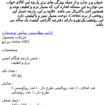
عنوان پرز ندارد و از جمله ویژگی های برتر پارچه این کالای خواب
می توان به این مسئله اشاره کرد که بسیار نرم و لطیف بوده و
همچنین آنتی باکتریال می باشد. علاوه بر این، پارچه تنسل این
روتختی از برند
Carina
، دوخت بسیار تمیز و باکیفیتی دارد.
این
روتختی یک نفره
دارای دفترچه گارانتی کیفیت یک ساله می
باشد.
ادامه مطلب
بستن نمایش توضیحات
جزئیات محصول
carina-1003
مرجع
مشخصات
جنس پارچه هنگام لمس :
نرم و لطیف
تعداد تکه :
پنج تکه
شامل :
1 عدد لحاف ، 2 عدد روبالشی طرح دار ، 1عدد روکوسنی
طرح دار ،1 عدد روتشکی
ابعاد لحاف :
240 × 160 سانتی‌متر