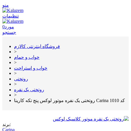
منو
تنظیمات
مورد
0
جستجو
فروشگاه اینترنتی کالازم
>
خواب و حمام
>
خواب و استراحت
>
روتختی
>
روتختی یک نفره
>
روتختی یک نفره موتور لوکس پنج تکه کارینا Carina کد 1010
برند:
Carina