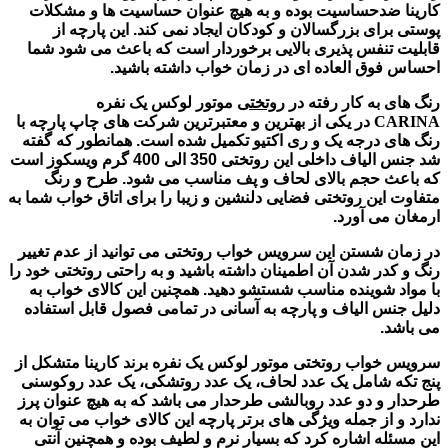
کارینا ضدحساسیت بوده و به هیچ عنوان حساسیت ها و مشکلات
پوستی برای بزرگسالان و کودکان ایجاد نمی کند. این پارچه از
قابلیت تنفس پذیری بالایی برخوردار است که باعث می شود شما
احساس فوق العاده ای در زمان خواب داشته باشید.
رنگ های به کار رفته در
روتختی
موتور لوکس یک نفره
CARINA
در یکی از بهترین و معتبرترین شرکت های چاپ پارچه با
رنگ های درجه یک و ری اکتیو تکمیل شده است. همانطور که گفته
شد جنس الیاف داخلی این روتختی 350 الی 400 گرم ویسکوز است
که باعث حجم بالای لحاف و پف مناسب می شود. طرح و رنگ
متفاوت این روتختی فضایی دلنشین و زیبا را برای اتاق خواب شما به
ارمغان می آورد.
در زمان شستن این سرویس خواب روتختی می توانید از عدم تغییر
رنگ و کدر شدن آن اطمینان داشته باشید و به راحتی روتختی خود را
با مواد شوینده مناسب شستشو دهید. همچنین این کالای خواب به
دلیل جنس الیاف و پارچه به آسانی در تمامی فصول قابل استفاده
می باشد.
سرویس خواب روتختی موتور لوکس یک نفره برند کارینا متشکل از
پنج تکه شامل یک عدد لحاف، یک عدد روتشکی، یک عدد روکوسنی
طرحدار و دو عدد روبالشی طرحدار می باشد که به هیچ عنوان پرز
ندارد و از جمله ویژگی های برتر پارچه این کالای خواب می توان به
این مسئله اشاره کرد که بسیار نرم و لطیف بوده و همچنین آنتی