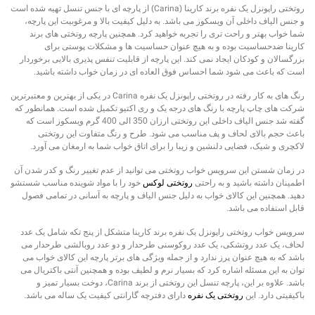
Carina
روتختی راپونزل یک نفره برند کارینا (
) از پارچه ای با جنس تنسل تهیه شده است
و جنس الیاف داخلی آن ویسکوز می باشد. به دلیل کیفیت بالا و مرغوبیت این پارچه،
شما خواب بهتر و راحت تری را تجربه خواهید کرد. همچنین پارچه روتختی های برند
کارینا ضدحساسیت بوده و به هیچ عنوان حساسیت ها و مشکلات پوستی برای
بزرگسالان و کودکان ایجاد نمی کند. این پارچه از قابلیت تنفس پذیری بالایی برخوردار
است که باعث می شود شما احساس فوق العاده ای در زمان خواب داشته باشید.
Carina
رنگ های به کار رفته در روتختی راپونزل
یک نفره
در یکی از بهترین و معتبرترین
شرکت های چاپ پارچه با رنگ های درجه یک و ری اکتیو تکمیل شده است. همانطور که
گفته شد جنس الیاف داخلی این روتختی ارزان 350 الی 400 گرم ویسکوز است که
باعث حجم بالای لحاف و پف مناسب می شود. طرح و رنگ متفاوت این روتختی
لاکچری و شیک، فضایی دلنشین و زیبا را برای اتاق خواب شما به ارمغان می آورد.
در زمان شستن این سرویس خواب روتختی می توانید از عدم تغییر رنگ و کدر شدن آن
اطمینان داشته باشید و به راحتی
روتختی لوکس
خود را با مواد شوینده مناسب شستشو
دهید. همچنین این کالای خواب به دلیل جنس الیاف و پارچه به آسانی در تمامی فصول
قابل استفاده می باشد.
سرویس خواب روتختی
راپونزل
یک نفره برند کارینا متشکل از پنج تکه شامل یک عدد
لحاف، یک عدد روتشکی، یک عدد روکوسنی طرحدار و دو عدد روبالشی طرحدار می
باشد که به هیچ عنوان پرز ندارد و از جمله ویژگی های برتر پارچه این کالای خواب می
توان به این مسئله اشاره کرد که بسیار نرم و لطیف بوده و همچنین آنتی باکتریال می
Carina
باشد. علاوه بر این، پارچه تنسل این روتختی از برند
، دوخت بسیار تمیز و
باکیفیتی دارد. این
روتختی یک نفره
دارای دفترچه گارانتی کیفیت یک ساله می باشد.