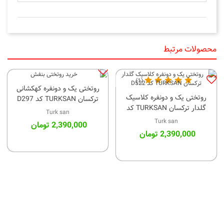
محصولات مرتبط
(1)
روتختی یک و دونفره کهکشانی
روتختی یک و دونفره کلاسیک
ترکسان TURKSAN کد D297
گلدار ترکسان TURKSAN کد
Turk san
D522
Turk san
2,390,000 تومان
2,390,000 تومان