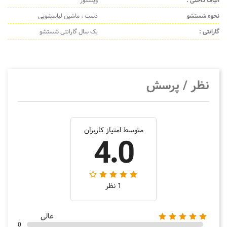
الیاف داخلی :
ویسکوز
نحوه شستشو
دست ، ماشین لباسشویی
گارانتی :
یک سال گارانتی شستشو
نظر / پرسش
متوسط امتیاز کاربران
4.0
1 نظر
عالی
0