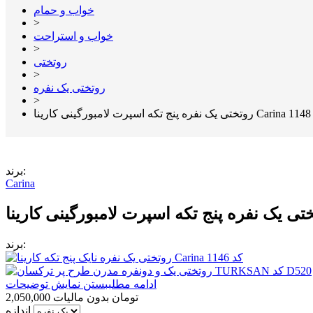
خواب و حمام
>
خواب و استراحت
>
روتختی
>
روتختی یک نفره
>
C کد 1148
برند:
Carina
برند:
ادامه مطلب
بستن نمایش توضیحات
2,050,000 تومان
بدون مالیات
اندازه