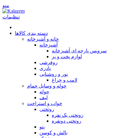
منو
تنظیمات
دسته بندی کالاها
خانه و آشپزخانه
آشپزخانه
سرویس پارچه ای آشپزخانه
لوازم پخت و پز
روفرشی
پا‌دری
نور و روشنایی
لامپ و چراغ
حوله و وسایل حمام
حوله
لیف
خواب و استراحت
روتختی
روتختی یک نفره
روتختی دونفره
پتو
بالش و کوسن