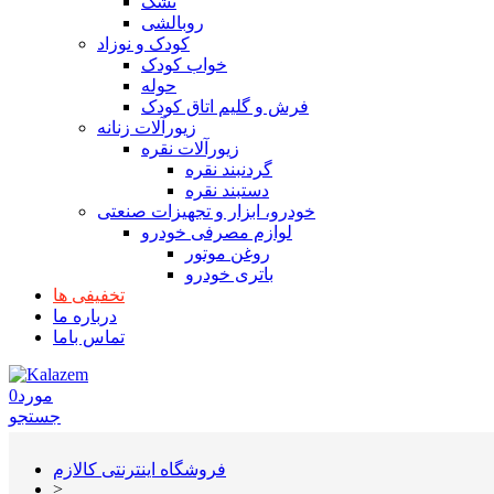
تشک
روبالشی
کودک و نوزاد
خواب کودک
حوله
فرش و گلیم اتاق کودک
زیورآلات زنانه
زیورآلات نقره
گردنبند نقره
دستبند نقره
خودرو، ابزار و تجهیزات صنعتی
لوازم مصرفی خودرو
روغن موتور
باتری خودرو
تخفیفی ها
درباره ما
تماس باما
مورد
0
جستجو
فروشگاه اینترنتی کالازم
>