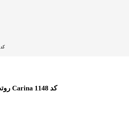
روتختی یک نفره پنج تکه اسپرت لامبورگینی کارینا arina
روتختی یک نفره پنج تکه اسپرت لامبورگینی کارینا Carina کد 1148