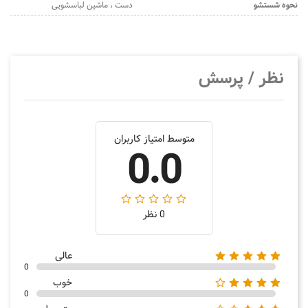
نحوه شستشو
دست ، ماشین لباسشویی
نظر / پرسش
متوسط امتیاز کاربران
0.0
0 نظر
عالی
0
خوب
0