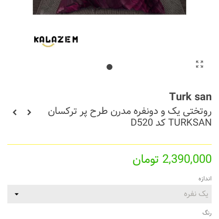
Turk san
روتختی یک و دونفره مدرن طرح پر ترکسان
TURKSAN کد D520
2,390,000 تومان
اندازه
رنگ