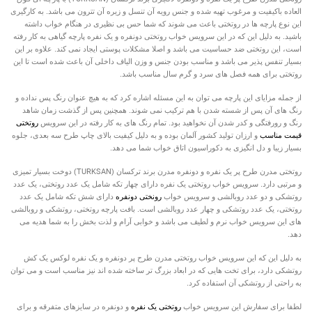
العاده باکیفیت و مرغوب تهیه شده و جنس رویه آن تنسل و زیره آن تترون می باشد. به کارگیری
این نوع پارچه ها در روتختی باعث می شوند که شما حس بی نظیری در هنگام خواب داشته
باشید. به دلیل این که در این سرویس خواب روتختی دونفره و یک نفره پارچه گیاهی به کار رفته
است، این روتختی ضد حساسیت می باشد و اصلا مشکلات پوستی ایجاد نمی کند. علاوه بر این
بسیار تنفس پذیر می باشد و مناسب بودن جنس و وزن الیاف داخلی آن باعث شده است تا این
روتختی برای همه فصل های سرد و گرم سال مناسب باشد.
از جمله مزایای این پارچه می توان به این مسئله اشاره کرد که به هیچ عنوان رنگ پس نداده و
رنگ های آن پس از شسته شدن با هم ترکیب نمی شوند. همچنین پس از گذشت زمان شاهد
رنگ و رورفتگی و کدر شدن آن نخواهید بود. تمام رنگ های به کار رفته در این سرویس
روتختی
قیمت مناسب
و ارزان تولید کشور آلمان بوده و به دلیل کیفیت بالای چاپ طرح سه بعدی، جلوه
بسیار زیبا و دل انگیزی به دکوراسیون اتاق خواب شما می دهد.
TURKSAN
روتختی مدرن طرح پر
یک نفره و دونفره مدرن
برند ترکسان (
)
دوخت بسیار تمیزی
و مرتبی دارد. سرویس خواب روتختی یک نفره دارای چهار تکه شامل یک عدد روتختی، یک عدد
روتشکی و دو عدد روبالشی و سرویس خواب
رونختی دونفره
دارای
شش تکه شامل یک عدد
روتختی، یک عدد روتشکی و چهار عدد روبالشی
است. بافت پارچه روتختی، روتشکی و روبالشی
های این سرویس خواب نرم و لطیف می باشد و خوابی آرام و لذت بخش را به شما هدیه می
دهد.
به دلیل این که این سرویس خواب روتختی مدرن طرح پر
دونفره و یک نفره لوکس یک کش
روتشکی دارد، برای تخت هایی که در ابعاد بزرگ تر ساخته شده اند نیز مناسب است و می توان
به راحتی از روتشکی آن استفاده کرد.
لطفا برای سفارش این سرویس خواب
روتختی یک نفره
و دونفره در سایزهای متفرقه و برای