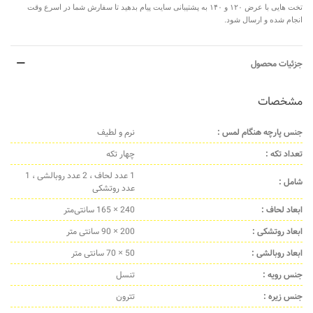
تخت هایی با عرض
۱۲۰
و
۱۴۰
به پشتیبانی سایت پیام بدهید تا سفارش شما در اسرع وقت
انجام شده و ارسال شود
.
جزئیات محصول
مشخصات
جنس پارچه هنگام لمس :
نرم و لطیف
تعداد تکه :
چهار تکه
1 عدد لحاف ، 2 عدد روبالشی ، 1
شامل :
عدد روتشکی
ابعاد لحاف :
240 × 165 سانتی‌متر
ابعاد روتشکی :
200 × 90 سانتی متر
ابعاد روبالشی :
50 × 70 سانتی متر
جنس رویه :
تنسل
جنس زیره :
تترون