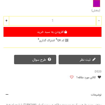
بنفش
(بنفش)
+
-
افزودن به سبد خرید
کد QR
اشتراک گذاری
ثبت نظر
طرح سوال
D520
کالای مورد علاقه
1
توضیحات
TURKSAN
روتختی مدرن طرح پر یک نفره و دونفره لاکچری برند ترکسان
(
) با پارچه ای فوق