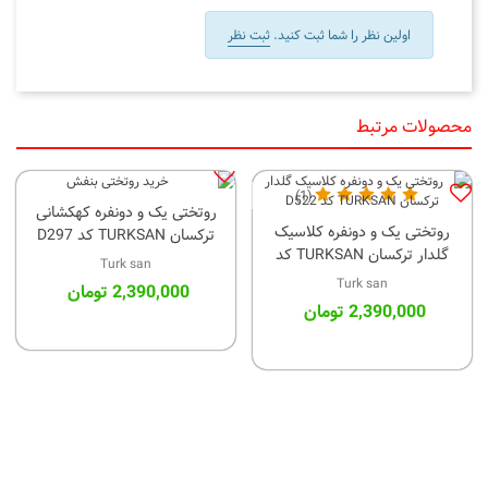
اولین نظر را شما ثبت کنید.
ثبت نظر
محصولات مرتبط
(1)
روتختی یک و دونفره کهکشانی
روتختی یک و دونفره کلاسیک
ترکسان TURKSAN کد D297
گلدار ترکسان TURKSAN کد
Turk san
D522
Turk san
2,390,000 تومان
2,390,000 تومان