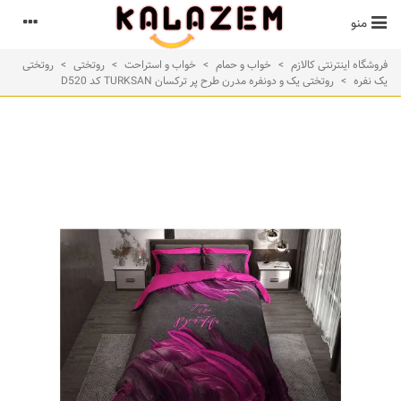
منو
فروشگاه اینترنتی کالازم
>
خواب و حمام
>
خواب و استراحت
>
روتختی
>
روتختی
یک نفره
>
روتختی یک و دونفره مدرن طرح پر ترکسان TURKSAN کد D520