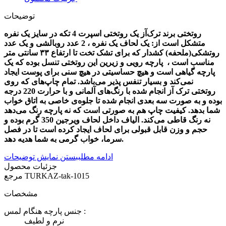
توضیحات
روتختی برند ترک‌آز یک روتختی اسپرت 4 تکه در سایز یک نفره
متشکل است از: یک لحاف یک نفره ، 2 عدد روبالشی و یک عدد
روتشکی(ملحفه) کشدار که برای تشک تخت تا ارتفاع ۳۳ سانتی متر
مناسب است ، پارچه رویی و زیرین این روتختی تنسل بوده که یک
پارچه گیاهی است و هیچ حساسیتی در هیچ سنی برای پوست ایجاد
نمی‌کند و بسیار تنفس پذیر می‌باشد. تمام چاپ‌های که روی
روتختی ترک آز انجام شده با رنگ‌های آلمانی و با حرارت 220 درجه
بوده و به صورت سه بعدی انجام شده تا جلوه‌ی خاصی به اتاق خواب
شما بدهد. کیفیت چاپ هم به صورتی است که نه پارچه رنگ می‌دهد
نه رنگ قاطی می‌کند. الیاف داخل لحاف
ویرجین 350 گرم
بوده و
حجم و وزن قابل قبولی برای لحاف ایجاد کرده است تا در فصل
سرما، خواب گرمی به شما هدیه دهد.
ادامه مطلب
بستن نمایش توضیحات
جزئیات محصول
TURKAZ-tak-1015
مرجع
مشخصات
جنس پارچه هنگام لمس :
نرم و لطیف