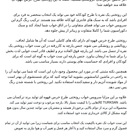
علاقه مند خواهید شد!
این
روتختی یک نفره
با طرح کودکانه خود می تواند یک انتخاب منحصر به فرد برای
افرادی باشد که به سبک های فانتزی کودکانه علاقه مند هستند. ترکیب رنگ گرم این
سرویس خواب می تواند فضای متفاوتی را در اتاق خواب شما ایجاد کند و سبک
دکوراسیون شما را کاملا متفاوت و زیباتر از پیش جلوه دهد.
روتختی طرح خرس قهوه ای دارای تکه های کاملی است که آن ها شامل لحاف،
روبالشی و روتشکی می شوند. جنس پارچه به کاررفته در این ست خواب روتختی یک
نفره از تنسل می باشد. این پارچه فوق العاده نرم و لطیف قادر است خوابی لذت بخش
را برای شما به ارمغان بیاورد. جنس پارچه این ست خواب به گونه ای است که برای
کودکان و افرادی که حساسیت های پوستی دارند بسیار مناسب می باشد.
همچنین نکته مثبتی که در مورد این محصول وجود دارد این است که شما می توانید آن را
به راحتی در ماشین لباسشویی بشویید اما توجه کنید که برای شستشوی آن بهتر است
از مواد شوینده آنزیم دار و سفیدکننده استفاده نکنید. این روتختی با شسته شدن رنگ
پس نمی دهد.
علاوه بر این مزایا سرویس خواب روتختی طرح خرس قهوه ای تولید برند ترکسان می
باشد.
TURKSAN
کالاهایی را با کیفیت بسیار بالا، پارچه مرغوب و دوخت تمیز تولید می کند.
محصولات این برند از دوام بالایی برخوردار هستند و مشتریان می توانند چندین سال بدون هیچ
گونه مشکل از کالای خریداری شده خود استفاده کنند.
این ست خواب تک نفره باکیفیت یک انتخاب مناسب برای شماست زیرا می توانید از آن در تمام
فصول گرم و سرد سال استفاده کنید و با آغاز هر فصل و تغییر آب و هوا نیازی به تعویض