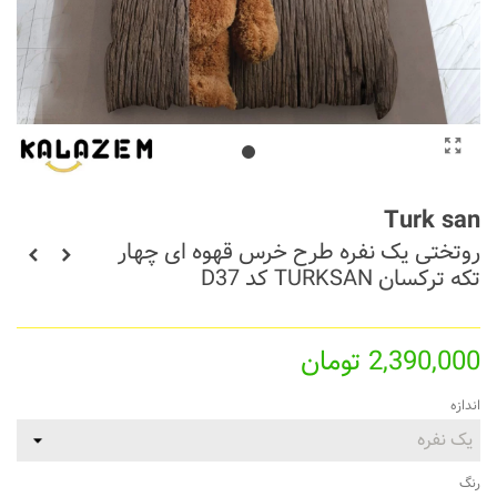
Turk san
روتختی یک نفره طرح خرس قهوه ای چهار
تکه ترکسان TURKSAN کد D37
2,390,000 تومان
اندازه
رنگ