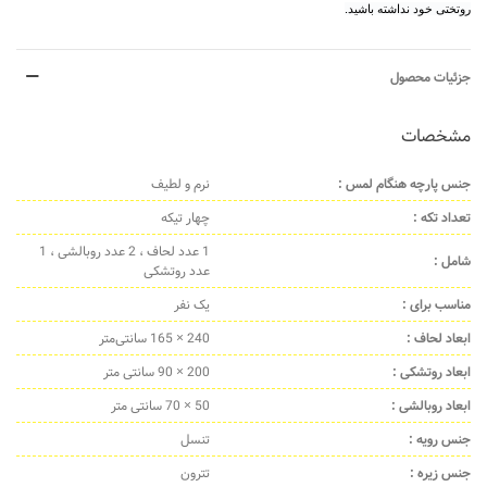
روتختی خود نداشته باشید.
جزئیات محصول
مشخصات
جنس پارچه هنگام لمس :
نرم و لطیف
تعداد تکه :
چهار تیکه
1 عدد لحاف ، 2 عدد روبالشی ، 1
شامل :
عدد روتشکی
مناسب برای :
یک نفر
ابعاد لحاف :
240 × 165 سانتی‌متر
ابعاد روتشکی :
200 × 90 سانتی متر
ابعاد روبالشی :
50 × 70 سانتی متر
جنس رویه :
تنسل
جنس زیره :
تترون