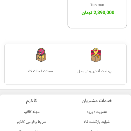
D522
Turk san
2,390,000 تومان
پرداخت آنلاین و در محل
ضمانت اصالت کالا
خدمات مشتریان
کالازم
عضویت / ورود
مجله کالازم
شرایط بازگشت کالا
شرایط و قوانین کالازم