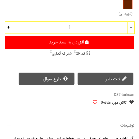
قهوه
ای
(قهوه ای)
+
-
افزودن به سبد خرید
کد QR
اشتراک گذاری
ثبت نظر
طرح سوال
D37-turksan
کالای مورد علاقه
0
توضیحات
اگر عاشق خرس های عروسکی هستید، قطعا به این
روتختی
طرح خرس قهوه ای