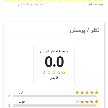
نحوه شستشو
دست ، ماشین لباسشویی
نظر / پرسش
متوسط امتیاز کاربران
0.0
0 نظر
عالی
0
خوب
0