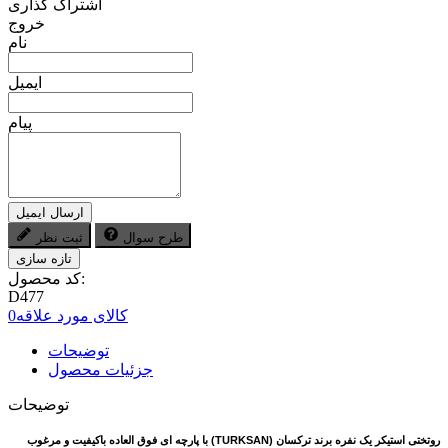
اشتراک گذاری
خروج
نام
ایمیل
پیام
ارسال ایمیل
طرح سوال
ثبت نظر
کد محصول:
D477
کالای مورد علاقه
0
توضیحات
جزئیات محصول
توضیحات
روتختی استیکر یک نفره برند ترکسان
(
TURKSAN
) با پارچه ای فوق العاده باکیفیت و مرغوب