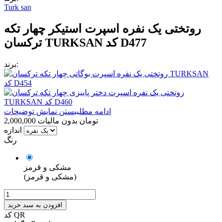
Turk san
روتختی یک نفره اسپرت استیکر چهار تکه
ترکسان TURKSAN کد D477
برند:
ادامه مطلب
بستن نمایش توضیحات
2,000,000 تومان
بدون مالیات
اندازه
رنگ
مشکی و قرمز
(مشکی و قرمز)
افزودن به سبد خرید
کد QR