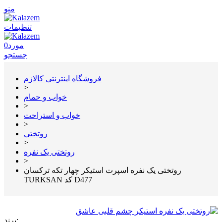
منو
تنظیمات
مورد
0
جستجو
فروشگاه اینترنتی کالازم
>
خواب و حمام
>
خواب و استراحت
>
روتختی
>
روتختی یک نفره
>
روتختی یک نفره اسپرت استیکر چهار تکه ترکسان
TURKSAN کد D477
برند: