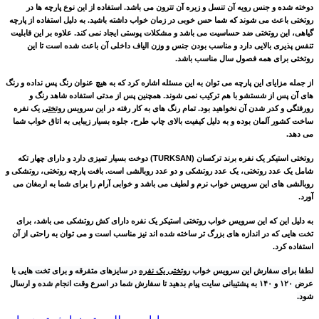
دوخته شده و جنس رویه آن تنسل و زیره آن تترون می باشد. استفاده از این نوع پارچه ها در
روتختی باعث می شوند که شما حس خوبی در زمان خواب داشته باشید. به دلیل استفاده از پارچه
گیاهی، این روتختی ضد حساسیت می باشد و مشکلات پوستی ایجاد نمی کند. علاوه بر این قابلیت
تنفس پذیری بالایی دارد و مناسب بودن جنس و وزن الیاف داخلی آن باعث شده است تا این
روتختی برای همه فصول سال مناسب باشد.
از جمله مزایای این پارچه می توان به این مسئله اشاره کرد که به هیچ عنوان رنگ پس نداده و رنگ
های آن پس از شستشو با هم ترکیب نمی شوند. همچنین پس از مدتی استفاده شاهد رنگ و
رورفتگی و کدر شدن آن نخواهید بود. تمام رنگ های به کار رفته در این سرویس
روتختی
یک نفره
ساخت کشور آلمان بوده و به دلیل کیفیت بالای چاپ طرح، جلوه بسیار زیبایی به اتاق خواب شما
می دهد.
روتختی استیکر یک نفره
برند ترکسان (
TURKSAN
)
دوخت بسیار تمیزی دارد و دارای چهار تکه
شامل یک عدد روتختی، یک عدد روتشکی و دو عدد روبالشی است. بافت پارچه روتختی، روتشکی و
روبالشی های این سرویس خواب نرم و لطیف می باشد و خوابی آرام را برای شما به ارمغان می
آورد.
به دلیل این که این سرویس خواب
روتختی استیکر
یک نفره دارای کش روتشکی می باشد، برای
تخت هایی که در اندازه های بزرگ تر ساخته شده اند نیز مناسب است و می توان به راحتی از آن
استفاده کرد.
لطفا برای سفارش این سرویس خواب
روتختی یک نفره
در سایزهای متفرقه و برای تخت هایی با
عرض
۱۲۰
و
۱۴۰
به پشتیبانی سایت پیام بدهید تا سفارش شما در اسرع وقت انجام شده و ارسال
شود
.