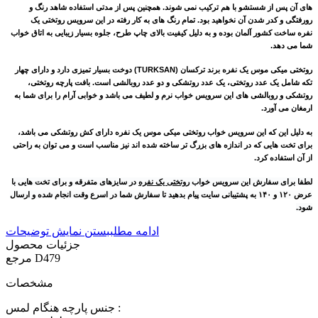
های آن پس از شستشو با هم ترکیب نمی شوند. همچنین پس از مدتی استفاده شاهد رنگ و
رورفتگی و کدر شدن آن نخواهید بود. تمام رنگ های به کار رفته در این سرویس روتختی یک
نفره ساخت کشور آلمان بوده و به دلیل کیفیت بالای چاپ طرح، جلوه بسیار زیبایی به اتاق خواب
شما می دهد.
روتختی میکی موس یک نفره
برند ترکسان (
TURKSAN
)
دوخت بسیار تمیزی دارد و دارای چهار
تکه شامل یک عدد روتختی، یک عدد روتشکی و دو عدد روبالشی است. بافت پارچه روتختی،
روتشکی و روبالشی های این سرویس خواب نرم و لطیف می باشد و خوابی آرام را برای شما به
ارمغان می آورد.
به دلیل این که این سرویس خواب
روتختی میکی موس
یک نفره دارای کش روتشکی می باشد،
برای تخت هایی که در اندازه های بزرگ تر ساخته شده اند نیز مناسب است و می توان به راحتی
از آن استفاده کرد.
لطفا برای سفارش این سرویس خواب
روتختی یک نفره
در سایزهای متفرقه و برای تخت هایی با
عرض
۱۲۰
و
۱۴۰
به پشتیبانی سایت پیام بدهید تا سفارش شما در اسرع وقت انجام شده و ارسال
شود
.
ادامه مطلب
بستن نمایش توضیحات
جزئیات محصول
D479
مرجع
مشخصات
جنس پارچه هنگام لمس :