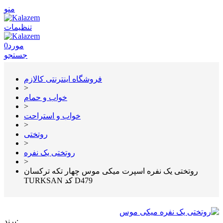
منو
تنظیمات
مورد
0
جستجو
فروشگاه اینترنتی کالازم
>
خواب و حمام
>
خواب و استراحت
>
روتختی
>
روتختی یک نفره
>
روتختی یک نفره اسپرت میکی موس چهار تکه ترکسان
TURKSAN کد D479
برند: