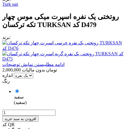
Turk san
روتختی یک نفره اسپرت میکی موس چهار
تکه ترکسان TURKSAN کد D479
برند:
ادامه مطلب
بستن نمایش توضیحات
2,000,000 تومان
بدون مالیات
اندازه
رنگ
سفید
(سفید)
افزودن به سبد خرید
کد QR