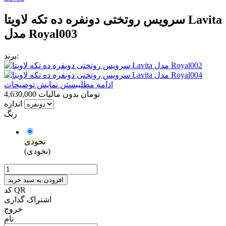
سرویس روتختی دونفره ده تکه لاویتا Lavita
مدل Royal003
برند:
ادامه مطلب
بستن نمایش توضیحات
4,630,000 تومان
بدون مالیات
اندازه
رنگ
نخودی
(نخودی)
افزودن به سبد خرید
کد QR
اشتراک گذاری
خروج
نام