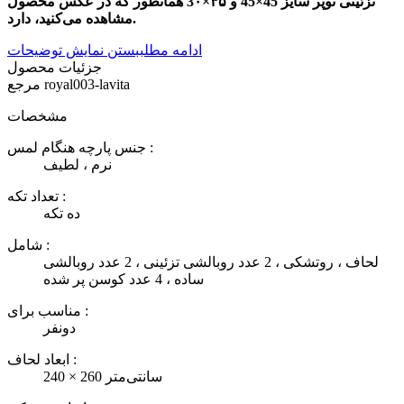
تزئینی توپُر سایز 45×45 و ۴۵×3۰ همانطور که در عکس محصول
مشاهده می‌کنید، دارد.
ادامه مطلب
بستن نمایش توضیحات
جزئیات محصول
royal003-lavita
مرجع
مشخصات
جنس پارچه هنگام لمس :
نرم ، لطیف
تعداد تکه :
ده تکه
شامل :
لحاف ، روتشکی ، 2 عدد روبالشی تزئینی ، 2 عدد روبالشی
ساده ، 4 عدد کوسن پر شده
مناسب برای :
دونفر
ابعاد لحاف :
240 × 260 سانتی‌متر