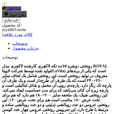
(4)
ثبت نظر
طرح سوال
کد محصول:
royal003-lavita
کالای مورد علاقه
1
توضیحات
جزئیات محصول
توضیحات
روتختی دونفره 10/ده تکه لاکچری کارشده لاکچری مدل ROYAL
تولید شده توسط شرکت لاویتا(LaVita) است که یکی از برندهای
معروف در تولید روتختی است. این روتختی شامل یک لحاف سایز
۲۶۰×۲۴۰ است که یک طرف آن طرح‌دار است و یک طرف آن
پارچه تک رنگ دارد. پارچه‌ی رویی آن مخمل و شانل ایتالیایی است و
پارچه زیره آن کتان می‌باشد که برای بدن حساسیت ایجاد نمی‌کند.
این روتختی شیک، یک ملحفه سایز ۲۰۰×۱۸۰ هم دارد که هم برای
تخت عرض ۱۸۰ مناسب است هم برای تخت عرض ۱۶۰. این
روتختی عروس دو عدد روبالشی تزئینی و دو عدد روبالشی ساده و
مرتبط با طرح دارد. این سرویس روتختی عروس چهار عدد کوسن