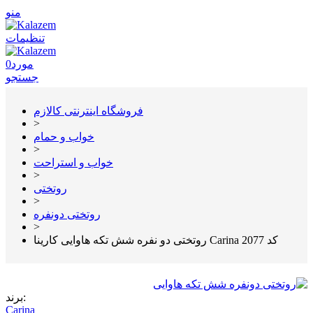
منو
تنظیمات
مورد
0
جستجو
فروشگاه اینترنتی کالازم
>
خواب و حمام
>
خواب و استراحت
>
روتختی
>
روتختی دونفره
>
روتختی دو نفره شش تکه هاوایی کارینا Carina کد 2077
برند:
Carina