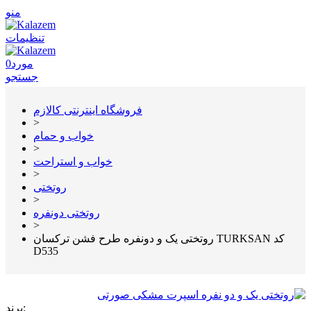
منو
تنظیمات
مورد
0
جستجو
فروشگاه اینترنتی کالازم
>
خواب و حمام
>
خواب و استراحت
>
روتختی
>
روتختی دونفره
>
روتختی یک و دونفره طرح فشن ترکسان TURKSAN کد
D535
برند: