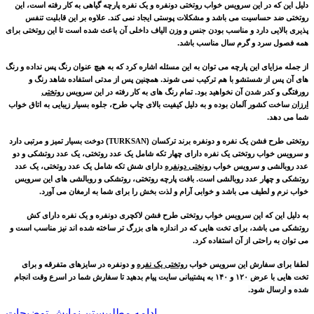
دلیل این که در این سرویس خواب روتختی دونفره و یک نفره پارچه گیاهی به کار رفته است، این
روتختی ضد حساسیت می باشد و مشکلات پوستی ایجاد نمی کند. علاوه بر این قابلیت تنفس
پذیری بالایی دارد و مناسب بودن جنس و وزن الیاف داخلی آن باعث شده است تا این روتختی برای
همه فصول سرد و گرم سال مناسب باشد.
از جمله مزایای این پارچه می توان به این مسئله اشاره کرد که به هیچ عنوان رنگ پس نداده و رنگ
های آن پس از شستشو با هم ترکیب نمی شوند. همچنین پس از مدتی استفاده شاهد رنگ و
رورفتگی و کدر شدن آن نخواهید بود. تمام رنگ های به کار رفته در این سرویس
روتختی
ارزان
ساخت کشور آلمان بوده و به دلیل کیفیت بالای چاپ طرح، جلوه بسیار زیبایی به اتاق خواب
شما می دهد.
روتختی طرح فشن یک نفره و دونفره
برند ترکسان (
TURKSAN
)
دوخت بسیار تمیز و مرتبی دارد
و سرویس خواب روتختی یک نفره دارای چهار تکه شامل یک عدد روتختی، یک عدد روتشکی و دو
عدد روبالشی و سرویس خواب
رونختی دونفره
دارای
شش تکه شامل یک عدد روتختی، یک عدد
روتشکی و چهار عدد روبالشی
است. بافت پارچه روتختی، روتشکی و روبالشی های این سرویس
خواب نرم و لطیف می باشد و خوابی آرام و لذت بخش را برای شما به ارمغان می آورد.
به دلیل این که این سرویس خواب روتختی طرح فشن لاکچری دونفره و یک نفره دارای کش
روتشکی می باشد، برای تخت هایی که در اندازه های بزرگ تر ساخته شده اند نیز مناسب است و
می توان به راحتی از آن استفاده کرد.
لطفا برای سفارش این سرویس خواب
روتختی یک نفره
و دونفره در سایزهای متفرقه و برای
تخت هایی با عرض
۱۲۰
و
۱۴۰
به پشتیبانی سایت پیام بدهید تا سفارش شما در اسرع وقت انجام
شده و ارسال شود
.
ادامه مطلب
بستن نمایش توضیحات