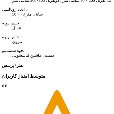
یک نفره : 200 × 90 سانتی متر ، دونفره : 160×200 سانتی متر
ابعاد روبالشی :
50 × 70 سانتی متر
جنس رویه :
تنسل
جنس زیره :
تترون
نحوه شستشو
دست ، ماشین لباسشویی
نظر / پرسش
متوسط امتیاز کاربران
0.0