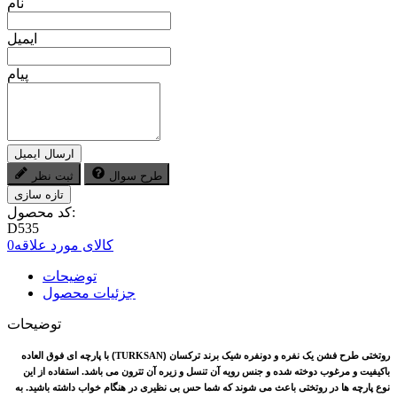
نام
ایمیل
پیام
ارسال ایمیل
طرح سوال
ثبت نظر
کد محصول:
D535
کالای مورد علاقه
0
توضیحات
جزئیات محصول
توضیحات
روتختی طرح فشن یک نفره و دونفره شیک برند ترکسان
(
TURKSAN
) با پارچه ای فوق العاده
باکیفیت و مرغوب دوخته شده و جنس رویه آن تنسل و زیره آن تترون می باشد. استفاده از این
نوع پارچه ها در روتختی باعث می شوند که شما حس بی نظیری در هنگام خواب داشته باشید. به