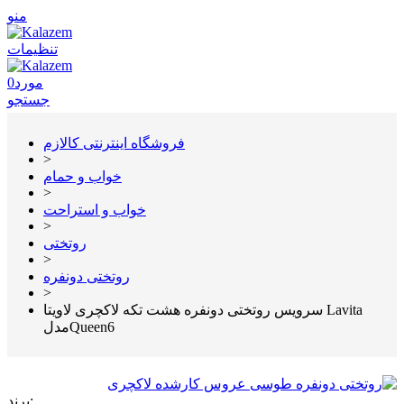
منو
تنظیمات
مورد
0
جستجو
فروشگاه اینترنتی کالازم
>
خواب و حمام
>
خواب و استراحت
>
روتختی
>
روتختی دونفره
>
سرویس روتختی دونفره هشت تکه لاکچری لاویتا Lavita
مدلQueen6
برند: