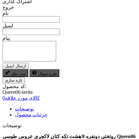
اشتراک گذاری
خروج
نام
ایمیل
پیام
ارسال ایمیل
طرح سوال
ثبت نظر
کد محصول:
Queen06-lavita
کالای مورد علاقه
0
توضیحات
جزئیات محصول
توضیحات
Queen06
روتختی دونفره 8/هشت تکه کتان لاکچری عروس طوسی