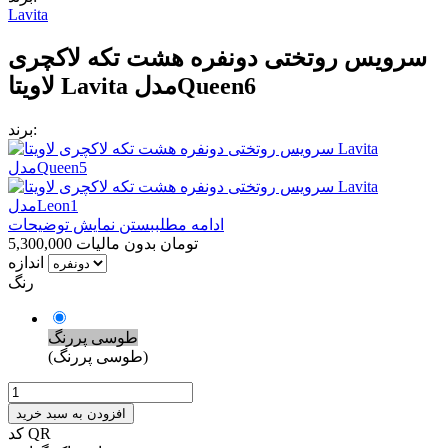
Lavita
سرویس روتختی دونفره هشت تکه لاکچری
لاویتا Lavita مدلQueen6
برند:
ادامه مطلب
بستن نمایش توضیحات
5,300,000 تومان
بدون مالیات
اندازه
رنگ
طوسی پررنگ
(طوسی پررنگ)
افزودن به سبد خرید
کد QR