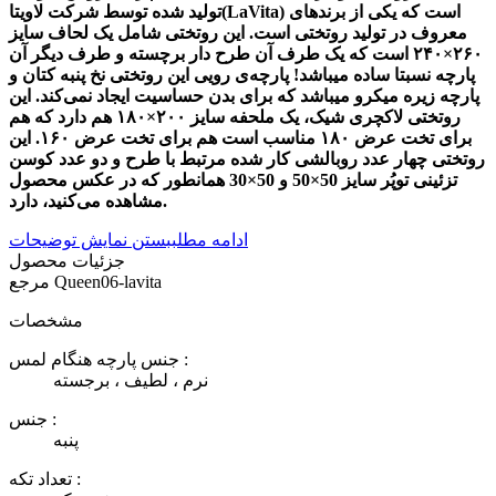
تولید شده توسط شرکت لاویتا(LaVita) است که یکی از برندهای
معروف در تولید روتختی است. این روتختی شامل یک لحاف سایز
۲۶۰×۲۴۰ است که یک طرف آن طرح دار برچسته و طرف دیگر آن
پارچه نسبتا ساده میباشد! پارچه‌ی رویی این روتختی نخ پنبه کتان و
پارچه زیره میکرو میباشد که برای بدن حساسیت ایجاد نمی‌کند. این
روتختی لاکچری شیک، یک ملحفه سایز ۲۰۰×۱۸۰ هم دارد که هم
برای تخت عرض ۱۸۰ مناسب است هم برای تخت عرض ۱۶۰. این
روتختی چهار عدد روبالشی کار شده مرتبط با طرح و دو عدد کوسن
تزئینی توپُر سایز 50×50 و
50×30
همانطور که در عکس محصول
مشاهده می‌کنید، دارد.
ادامه مطلب
بستن نمایش توضیحات
جزئیات محصول
Queen06-lavita
مرجع
مشخصات
جنس پارچه هنگام لمس :
نرم ، لطیف ، برجسته
جنس :
پنبه
تعداد تکه :