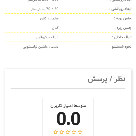
ابعاد روبالشی :
50 × 70 سانتی متر
جنس رویه :
مخمل ، کتان
جنس زیره :
کتان
الیاف داخلی :
الیاف میکروفایبر
نحوه شستشو
دست ، ماشین لباسشویی
نظر / پرسش
متوسط امتیاز کاربران
0.0