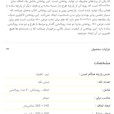
که یکی از برندهای معروف در تولید روتختی است. این روتختی شامل یک لحاف سایز
۲۶۰×۲۴۰ است که رویه آن از پارچه طرح دار نسبتا ساده پر و طرف دیگر از پارچه ساده با
همان رنگ تولید شده است. پارچه‌ی رویی و زیری این روتختی کتان مخمل میباشد که
بسیار تنفس پذیر بوده و برای بدن حساسیت ایجاد نمی‌کند. این روتختی لاکچری شیک،
یک ملحفه سایز ۲۰۰×
۲۰۰
هم دارد که هم برای تخت عرض ۱۸۰ مناسب است هم برای
تخت عرض ۱۶۰. روتختی ماریا دو عدد روبالشی گلدار و مرتبط با طرح و دو عدد روبالشی
ساده دارد. این روتختی از کیفیت بسیار بالایی برخوردار میباشد که در شستشو ها هیچ
تغییری در آن ایجاد نمیشود.
جزئیات محصول
مشخصات
جنس پارچه هنگام لمس :
نرم ، لطیف
تعداد تکه :
شش تکه
شامل :
لحاف ، روتشکی ، 4 عدد روبالشی
مناسب برای :
دونفر
ابعاد لحاف :
240 × 260 سانتی‌متر
ابعاد روتشکی :
200 × 200 سانتی‌متر