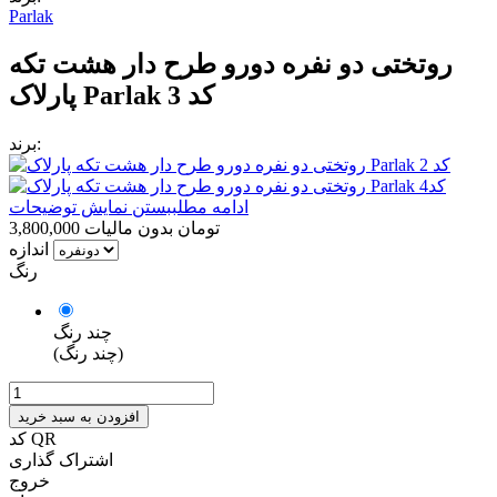
Parlak
روتختی دو نفره دورو طرح دار هشت تکه
پارلاک Parlak کد 3
برند:
ادامه مطلب
بستن نمایش توضیحات
3,800,000 تومان
بدون مالیات
اندازه
رنگ
چند رنگ
(چند رنگ)
افزودن به سبد خرید
کد QR
اشتراک گذاری
خروج