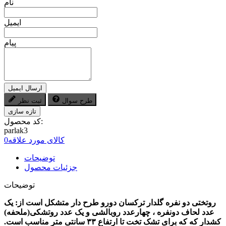
نام
ایمیل
پیام
ارسال ایمیل
طرح سوال
ثبت نظر
کد محصول:
parlak3
کالای مورد علاقه
0
توضیحات
جزئیات محصول
توضیحات
روتختی دو نفره گلدار ترکسان دورو طرح دار متشکل است از: یک
عدد لحاف دونفره ، چهارعدد روبالشی و یک عدد روتشکی(ملحفه)
کشدار که که برای تشک تخت تا ارتفاع ۳۳ سانتی متر مناسب است.