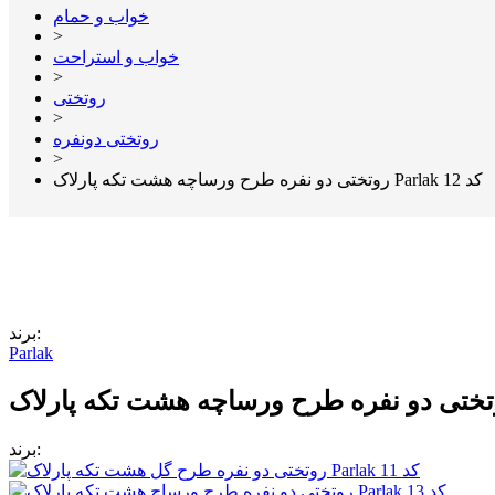
خواب و حمام
>
خواب و استراحت
>
روتختی
>
روتختی دونفره
>
روتختی دو نفره طرح ورساچه هشت تکه پارلاک Parlak کد 12
برند:
Parlak
برند: