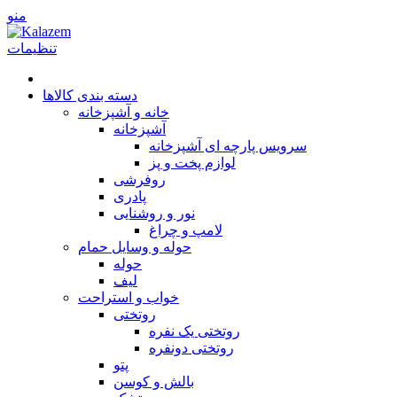
منو
تنظیمات
دسته بندی کالاها
خانه و آشپزخانه
آشپزخانه
سرویس پارچه ای آشپزخانه
لوازم پخت و پز
روفرشی
پا‌دری
نور و روشنایی
لامپ و چراغ
حوله و وسایل حمام
حوله
لیف
خواب و استراحت
روتختی
روتختی یک نفره
روتختی دونفره
پتو
بالش و کوسن