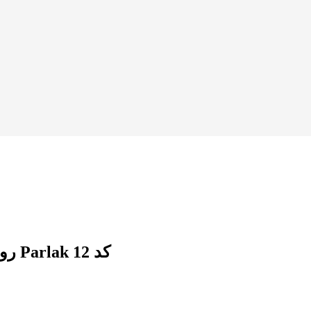
روتختی دو نفره طرح ورساچه هشت تکه پارلاک Parlak کد 12