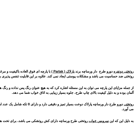
روتختی دونفره
دورو
طرح دار ورساچه برند
پارلاک ( Parlak )
با پارچه ای فوق العاده باکیفیت و مر
روتختی ضد حساسیت می باشد و مشکلات پوستی ایجاد نمی کند. علاوه بر این قابلیت تنفس پذیری ب
از جمله مزایای این پارچه می توان به این مسئله اشاره کرد که به هیچ عنوان رنگ پس نداده و رن
آلمان بوده و به دلیل کیفیت بالای چاپ طرح، جلوه بسیار زیبایی به اتاق خواب شما می دهد.
روتختی
دورو طرح دار ورساچه
پارلاک دوخت بسیار تمیز و دقیقی دارد و دارای 8 تکه شامل یک عدد لحاف
می آورد.
به دلیل این که این
سرویس خواب
روتختی طرح ورساچه
دارای کش روتشکی می باشد، برای تخت هایی 