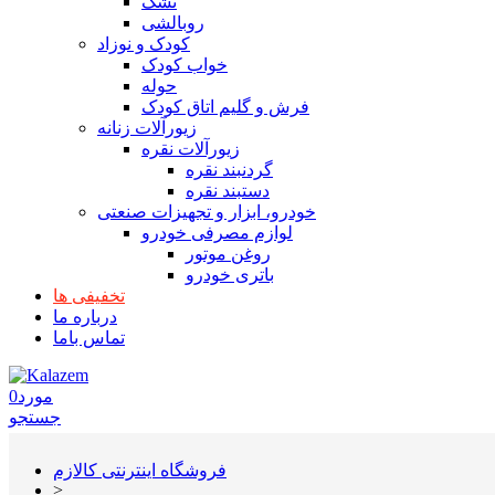
تشک
روبالشی
کودک و نوزاد
خواب کودک
حوله
فرش و گلیم اتاق کودک
زیورآلات زنانه
زیورآلات نقره
گردنبند نقره
دستبند نقره
خودرو، ابزار و تجهیزات صنعتی
لوازم مصرفی خودرو
روغن موتور
باتری خودرو
تخفیفی ها
درباره ما
تماس باما
مورد
0
جستجو
فروشگاه اینترنتی کالازم
>