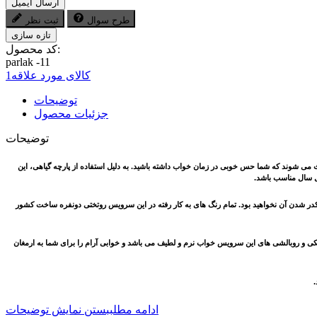
ارسال ایمیل
طرح سوال
ثبت نظر
کد محصول:
parlak -11
کالای مورد علاقه
1
توضیحات
جزئیات محصول
توضیحات
ث می شوند که شما حس خوبی در زمان خواب داشته باشید. به دلیل استفاده از پارچه گیاهی، این
ل سال مناسب باشد.
کدر شدن آن نخواهید بود. تمام رنگ های به کار رفته در این سرویس روتختی دونفره ساخت کشور
افت پارچه روتختی، روتشکی و روبالشی های این سرویس خواب نرم و لطیف می باشد و خوابی آرام را برای شما به ارمغان
.
ادامه مطلب
بستن نمایش توضیحات