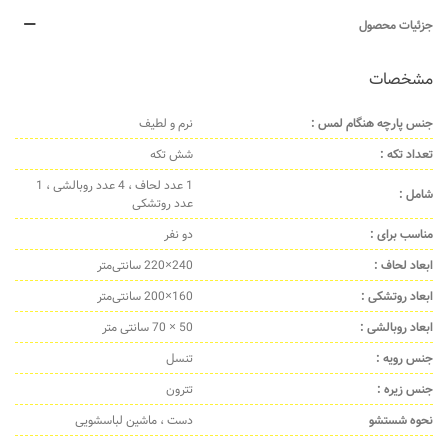
جزئیات محصول
مشخصات
جنس پارچه هنگام لمس :
نرم و لطیف
تعداد تکه :
شش تکه
1 عدد لحاف ، 4 عدد روبالشی ، 1
شامل :
عدد روتشکی
مناسب برای :
دو نفر
ابعاد لحاف :
240×220 سانتی‌متر
ابعاد روتشکی :
160×200 سانتی‌متر
ابعاد روبالشی :
50 × 70 سانتی متر
جنس رویه :
تنسل
جنس زیره :
تترون
نحوه شستشو
دست ، ماشین لباسشویی