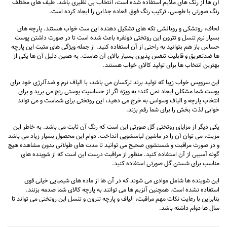
آن ها از رنگ های ملایم استفاده شده است، انتخاب بی نظیری باشد. طیف های مختلف
رنگ صورتی با طوسی، ترکیب رنگ فوق العاده جذابی را ایجاد کرده است.
لحاف، روتشکی و روبالشی تکه های تشکیل دهنده این ست خواب هستند. پارچه های
بسیار نرم تنسل و تترون این
روتختی دونفره
باعث شده است تا در صورت داشتن پوست
حساس باز هم بتوانید به راحتی از آن استفاده کنید. از جمله ویژگی های مثبت این پارچه
ها ضدتعریق و قابلیت تنفس پذیری بسیار بالای آن هاست. به همین دلیل آن ها یکی از
بهترین انتخاب ها برای تولید کالای خواب هستند.
این سرویس خواب زیبا که تولید برند ترکسان می باشد، با الیاف نرم و ضدآلرژی خود برای
پوست شما مشکلی ایجاد نمی کند؛ به ویژه اگر از حساسیت پوستی رنج می برید و برای
انتخاب پارچه و الیاف وسواس به خرج می دهید، این روتختی برای شماست و می تواند
خوابی لذت بخش را برای شما رقم بزند.
یکی دیگر از مزایای روتختی گل صورتی این است که رنگ آن ثابت می باشد. به خاطر این
مزیت، می توان آن را در ماشین لباسشویی انداخت. دوام این محصول بسیار زیاد می باشد
و در صورت مراقبت و شستشوی صحیح می توانید تا مدت های طولانی بدون مشاهده هیچ
گونه آسیبی از آن استفاده کنید. منظور از مراقبت درست این است که از شوینده های
مناسب برای شستن گل صورتی استفاده کنید.
این شوینده ها شامل موادی می شوند که در آن ها از ماده های شیمیایی خیلی قوی
استفاده نشده است. همچنین آنزیم ها می توانند به پارچه کالای شما صدمه بزنند.
بنابراین با رعایت نکات مهم مراقبت، الیاف و پارچه تترون و تنسل این روتختی می تواند تا
سال ها دوام داشته باشد.