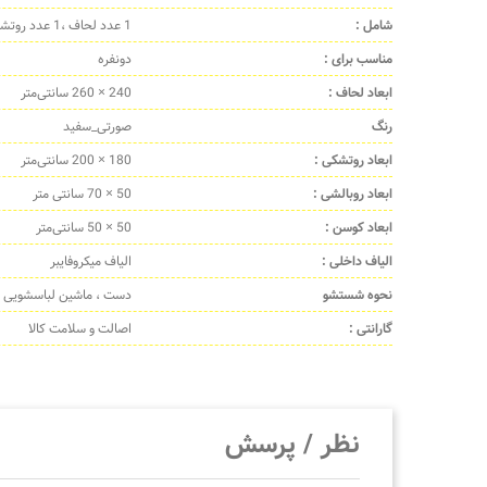
شامل :
1 عدد لحاف ،1 عدد روتشکی ، 4 عدد روبالشی ، 2 عدد کوسن پرشده
مناسب برای :
دونفره
ابعاد لحاف :
240 × 260 سانتی‌متر
رنگ
صورتی_سفید
ابعاد روتشکی :
180 × 200 سانتی‌متر
ابعاد روبالشی :
50 × 70 سانتی متر
ابعاد کوسن :
50 × 50 سانتی‌متر
الیاف داخلی :
الیاف میکروفایبر
نحوه شستشو
دست ، ماشین لباسشویی
گارانتی :
اصالت و سلامت کالا
نظر / پرسش