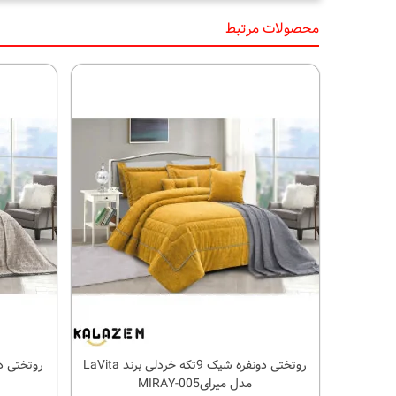
محصولات مرتبط
روتختی دونفره شیک 9تکه خردلی برند LaVita
کالای مورد علاقه
مدل میرایMIRAY-005