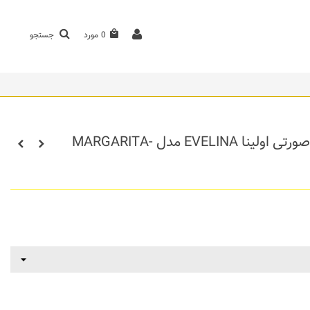
0
مورد
جستجو
سرویس روتختی دونفره هشت تکه ساده صورتی اولینا EVELINA مدل MARGARITA-