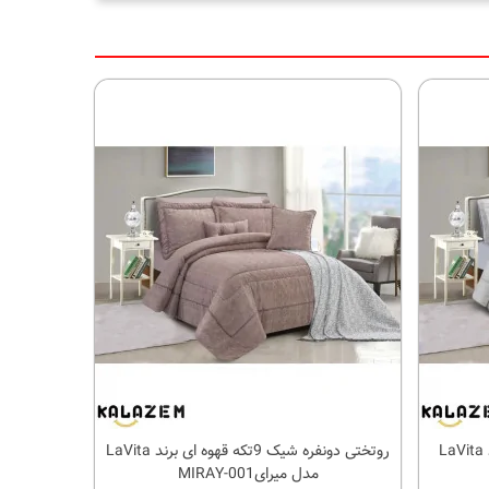
روتختی دونفره شیک 9تکه فیلی برند LaVita
روتختی دونفره شیک 9تکه قهوه ای برند LaVita
کالای مورد علاقه
مدل میرایMIRAY-001