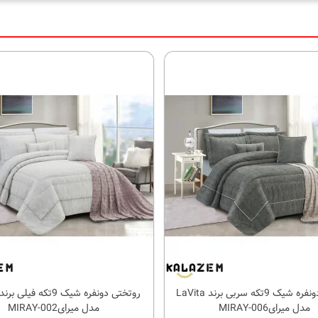
روتختی دونفره شیک 9تکه سربی برند LaVita
کالای مورد علاقه
کالای مورد علاقه
مدل میرایMIRAY-006
مدل میرایMIRAY-002