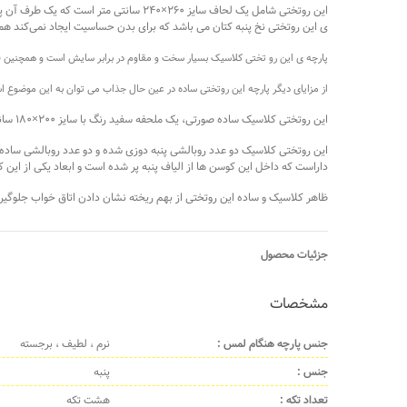
این روتختی شامل یک لحاف سایز ۲۶۰×۲۴۰
ی این روتختی نخ پنبه کتان می باشد که برای بدن حساسیت ایجاد نمی‌کند هم
پارچه ی این رو تختی کلاسیک بسیار سخت و مقاوم در برابر سایش است و همچنین قاب
از مزایای دیگر پارچه این روتختی ساده در عین حال جذاب می توان به این موضوع ا
این روتختی کلاسیک ساده صورتی، یک ملحفه سفید رنگ با سایز ۲۰۰×۱۸۰ سانتی متر هم دارد که هم برای تخت عرض ۱۸۰ سانتی متر مناسب است هم برای تخت عرض ۱۶۰سانتی متر.
داراست که داخل این کوسن ها از الیاف پنبه پر شده است و ابعاد یکی از این کوسن ها 50×50 سانتی متر و اندازه ی کوسن دوم 50×30 سانتی متر است همانطور که در عکس محص
ظاهر کلاسیک و ساده این روتختی از بهم ریخته نشان دادن اتاق خواب جلوگیری
جزئیات محصول
مشخصات
جنس پارچه هنگام لمس :
نرم ، لطیف ، برجسته
جنس :
پنبه
تعداد تکه :
هشت تکه