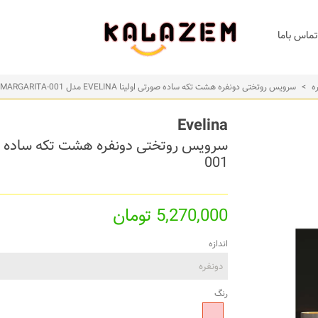
تماس باما
ه
>
سرویس روتختی دونفره هشت تکه ساده صورتی اولینا EVELINA مدل MARGARITA-001
Evelina
001
5,270,000 تومان
اندازه
رنگ
صورتی