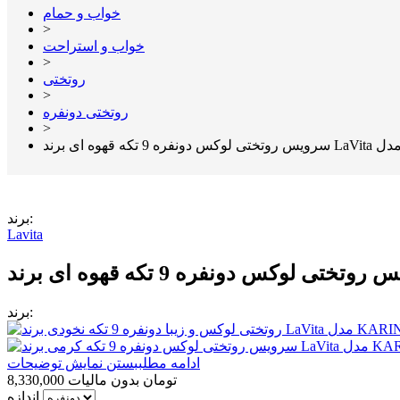
خواب و حمام
>
خواب و استراحت
>
روتختی
>
روتختی دونفره
>
برند:
Lavita
برند:
ادامه مطلب
بستن نمایش توضیحات
8,330,000 تومان
بدون مالیات
اندازه