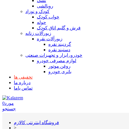
تشک
روبالشی
کودک و نوزاد
خواب کودک
حوله
فرش و گلیم اتاق کودک
زیورآلات زنانه
زیورآلات نقره
گردنبند نقره
دستبند نقره
خودرو، ابزار و تجهیزات صنعتی
لوازم مصرفی خودرو
روغن موتور
باتری خودرو
تخفیفی ها
درباره ما
تماس باما
مورد
0
جستجو
فروشگاه اینترنتی کالازم
>