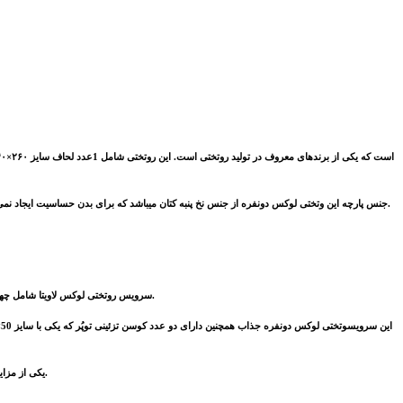
و همچنین قابلیت تنفس ساختار الیافی کتان پنبه باعث تنفس بیشتر آن نسبت به الیاف مصنوعی می شود. این پارچه جریان الکتریسیته را رسانا نمی‌کند.
جنس پارچه‌ این وتختی لوکس دونفره از جنس نخ پنبه کتان میباشد که برای بدن حساسیت ایجاد نم
سرویس روتختی لوکس لاویتا شامل چهار عدد روبالشی طرح دار مشبک می باشد با ابعاد 50* 70 که دو عدد از آن دارای طرح ساده با رنگ دودی-خاکستری و نوار های طرح دار هستند و دو عدد دیگر دارای طرحی مشبک، مشابه رو تختی است.
یکی از مزایای این سرویس روتختی لوکس دو نفره دارا بودن شال مخملی زیبا و شیک با ابعاد125*180 سانتی متر است و به رنگ دودی می باشد که به ظاهر مشبک این سرویس، ظاهری ساده و جذاب نیز می بخشد.