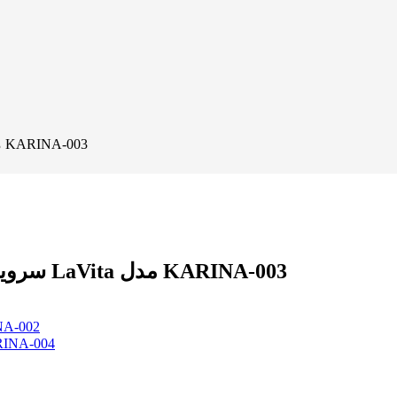
سرویس روتختی لوکس دونفره 9 تکه قهوه ای برند LaVita مدل KARINA-003
سرویس روتختی لوکس دونفره 9 تکه قهوه ای برند LaVita مدل KARINA-003