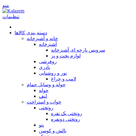
منو
تنظیمات
دسته بندی کالاها
خانه و آشپزخانه
آشپزخانه
سرویس پارچه ای آشپزخانه
لوازم پخت و پز
روفرشی
پا‌دری
نور و روشنایی
لامپ و چراغ
حوله و وسایل حمام
حوله
لیف
خواب و استراحت
روتختی
روتختی یک نفره
روتختی دونفره
پتو
بالش و کوسن