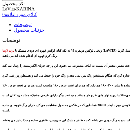
کد محصول:
LaVita-KARINA
کالای مورد علاقه
0
توضیحات
جزئیات محصول
توضیحات
(LAVITA) با مدل کارینا (KARINA) است که یکی از برندهای معروف در تولید روتختی است. این روتختی شامل 1عدد لحاف سایز ۲۶۰×۲۴۰ است که هر دو طرف آن دارای پارچه ای با پس زمینه ای سفید که با طرح مشبک با
وتختی لوکس دونفره 9 / نه تکه کتان لوکس قهوه ای-دودی مشبک با
برند لاویتا
رنگ کرم قهوه ای ادغام شده اند می باشد.
این سرویسوتختی لوکس دونفره جذاب همچنین دارای دو عدد کوسن تزئینی توپُر که یکی با سایز 50×50 که طرح آن شامل پارچه ای با رنگ دودی است که وسط آن یک نوار مشبک همرنگ روتختی دارد و کوسن دوم با ابعاد 50×30 همانطور که در عکس محصول مشاهده می‌کنید دارای رنگ قهوه ای ساده
است.
این رو تختی لوکس و شیک قابلیت شستشو با ماشین لباسشویی و همینطور دست را داراست.