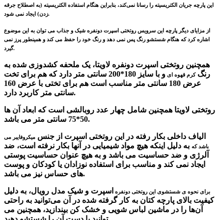
این پارچه جریان الکتریسیته را رسانا نمی‌کند، بنابراین هنگام استفاده الکتریسیته (به اصطلاح جرقه
زدن) ایجاد نمی شود.
از مزایای دیگر پارچه این سرویس روتختی اسپرت دونفره شیک و جذاب می توان به این موضوع
اشاره کرد که هنگام شستشو رنگ پس نمی دهد و رنگ خود را حفظ می کند و همینطور پرز نمی
گیرد.
همچنین روتختی اسپرت دونفره لاویتا، یک ملحفه کشدوزی شده به
رنگ
و با سایز 180*200 سانتی متر دارد که هم برای تخت
کرم قهوه ای
عرض 180 سانتی متر مناسب است هم برای تختی با عرض 160
سانتی متر کاربرد دارد.
روتختی لاویتا همچنین شامل چهار عدد روبالشی است که ابعاد آن ها
50*75 سانتی متر می باشد.
الیاف داخلی بکار رفته در این روتختی اسپرت از جنس
میکروفایبر می
به دلیل اینکه هیچ مواد شیمیایی در آنها بکار نرفته است، ضد
باشد که
آلرژی و ضد حساسیت می باشد و به هیچ عنوان حساسیت پوستی
ایجاد نمی کند و مناسب برای استفاده نوزادان یا کودکان و پوست
های حساس نیز می باشد.
اسپرت و شیک مدل رویال، به دلیل
برای نحوه ی شستشوی این روتختی دونفره
کیفیت بالای پارچه کتان به کار گرفته شده در آن می‌توانید به راحتی
آن‌ها را در ماشین لباس‌ شویی و خشک‌ کن بیندازید، همچنین می
توانید با دست آن را شستشو دهید.