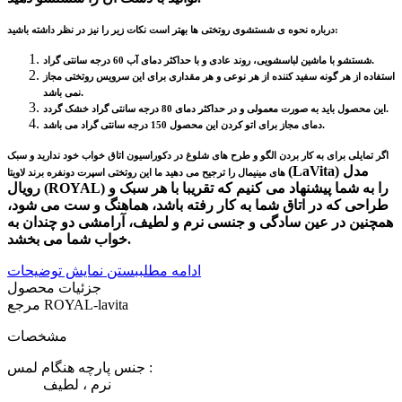
درباره نحوه ی شستشوی روتختی ها بهتر است نکات زیر را نیز در نظر داشته باشید:
.
شستشو با ماشین لباسشویی، روند عادی و با حداکثر دمای آب 60 درجه سانتی گراد
استفاده از هر گونه سفید کننده از هر نوعی و هر مقداری برای این سرویس روتختی مجاز
.
نمی باشد
.
این محصول باید به صورت معمولی و در حداکثر دمای 80 درجه سانتی گراد خشک گردد
.
دمای مجاز برای اتو کردن این محصول 150 درجه سانتی گراد می باشد
اگر تمایلی برای به کار بردن الگو و طرح های شلوغ در دکوراسیون اتاق خواب خود ندارید و سبک
(LaVita) مدل
های مینیمال را ترجیح می دهید ما این روتختی اسپرت دونفره برند لاویتا
رویال (ROYAL) را به شما پیشنهاد می کنیم که تقریبا با هر سبک و
طراحی که در اتاق شما به کار رفته باشد، هماهنگ و ست می شود،
همچنین در عین سادگی و جنسی نرم و لطیف، آرامشی دو چندان به
خواب شما می بخشد.
ادامه مطلب
بستن نمایش توضیحات
جزئیات محصول
ROYAL-lavita
مرجع
مشخصات
جنس پارچه هنگام لمس :
نرم ، لطیف