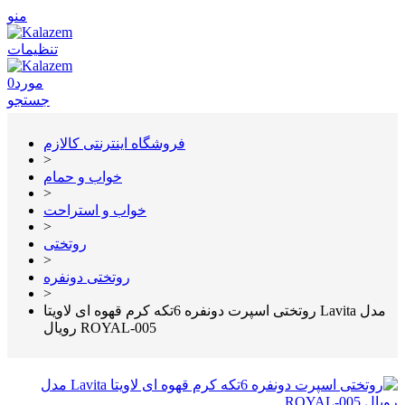
منو
تنظیمات
مورد
0
جستجو
فروشگاه اینترنتی کالازم
>
خواب و حمام
>
خواب و استراحت
>
روتختی
>
روتختی دونفره
>
روتختی اسپرت دونفره 6تکه کرم قهوه ای لاویتا Lavita مدل
رویال ROYAL-005