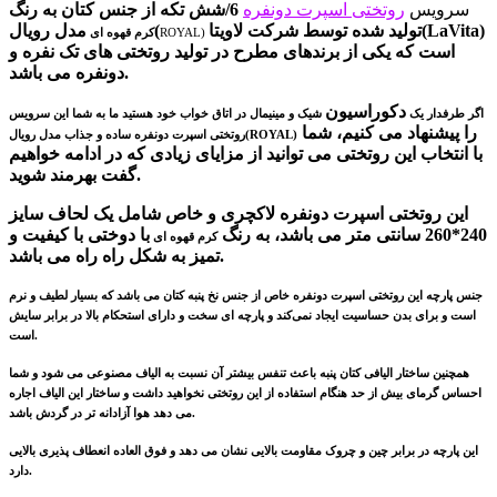
سرویس
روتختی اسپرت دونفره
6/شش تکه از جنس کتان به رنگ
تولید شده توسط شرکت لاویتا(LaVita)
مدل رویال(
ROYAL)
کرم قهوه ای
است که یکی از برندهای مطرح در تولید روتختی های تک نفره و
دونفره می باشد.
دکوراسیون
اگر طرفدار یک
شیک و مینیمال در اتاق خواب خود هستید ما به شما این سرویس
را پیشنهاد می کنیم، شما
رویال(ROYAL)
روتختی اسپرت دونفره ساده و جذاب مدل
با انتخاب این روتختی می توانید از مزایای زیادی که در ادامه خواهیم
گفت بهرمند شوید.
این روتختی اسپرت دونفره لاکچری و خاص شامل یک لحاف سایز
240*260 سانتی متر می باشد، به رنگ
با دوختی با کیفیت و
کرم قهوه ای
تمیز به شکل راه راه می باشد.
جنس پارچه‌ این روتختی اسپرت دونفره خاص از جنس نخ پنبه کتان می باشد که بسیار لطیف و نرم
است و برای بدن حساسیت ایجاد نمی‌کند و پارچه ای سخت و دارای استحکام بالا در برابر سایش
است.
همچنین ساختار الیافی کتان پنبه باعث تنفس بیشتر آن نسبت به الیاف مصنوعی می شود و شما
احساس گرمای بیش از حد هنگام استفاده از این روتختی نخواهید داشت و ساختار این الیاف اجاره
می دهد هوا آزادانه تر در گردش باشد.
این پارچه در برابر چین و چروک مقاومت بالایی نشان می دهد و فوق العاده انعطاف پذیری بالایی
دارد.