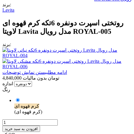
برند:
Lavita
روتختی اسپرت دونفره 6تکه کرم قهوه ای
لاویتا Lavita مدل رویال ROYAL-005
برند:
ادامه مطلب
بستن نمایش توضیحات
4,840,000 تومان
بدون مالیات
اندازه
رنگ
کرم قهوه ای
(کرم قهوه ای)
افزودن به سبد خرید