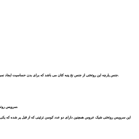
و همچنین قابلیت تنفس ساختار الیافی کتان پنبه باعث تنفس بیشتر آن نسبت به الیاف مصنوعی می شود. این پارچه جریان الکتریسیته را رسانا نمی‌کند.
جنس پارچه‌ این روتختی از جنس نخ پنبه کتان می باشد که برای بدن حساسیت ایجاد ن
سرویس روتختی لوکس لاویتا شامل چهار عدد روبالشی طرح دار شیک می باشد با ابعاد 50* 70 که دو عدد از آن دارای طرح ساده و نوار های طرح دار هستند و دو عدد دیگر دارای طرحی مشبک، مشابه روتختی است.