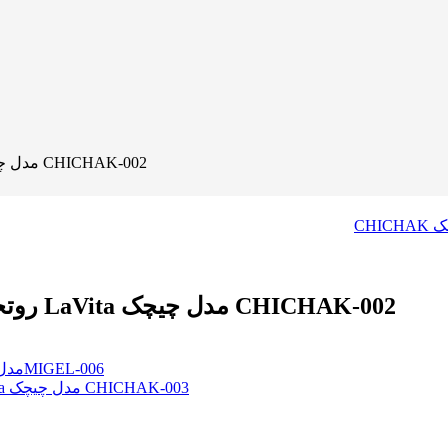
روتختی شیک عروس دونفره 8تکه فیلی برند لاویتا LaVita مدل چیچک CHICHAK-002
روتختی شیک عروس دونفره 8تکه فیلی برند لاویتا LaVita مدل چیچک CHICHAK-002