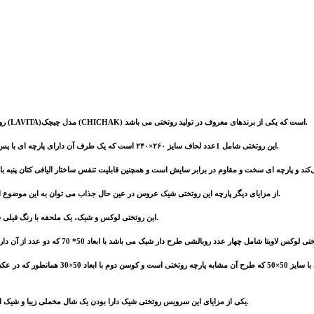
(LAVITA)مدل چیچک (CHICHAK) است که یکی از برندهای معروف در تولید روتختی می باشد.
روتخ
و با طرح انتزاعی مدرن و طرف دیگر آن با پس زمینه سفید ادغام شده اند می باشد.
این روتختی شامل 1عدد لحاف سایز ۲۶۰×۲۴۰ است که یک طرف آن دارای پارچه ای با پس زمینه ای
می‌کند و پارچه ای سخت و مقاوم در برابر سایش است
از مزایای دیگر پارچه این روتختی شیک عروس در عین حال جذاب می توان به این موضوع اشاره کرد که هنگام شستشو رنگ پس نمی دهد و رنگ خود را حفظ می کند و همینطور پرز نمی گیرد.
این روتختی لوکس و شیک، یک ملحفه با رنگ فیلی ساده با سایز ۲۰۰×۱۸۰ هم دارد که هم برای تخت عرض ۱۸۰ مناسب است هم برای تخت عرض ۱۶۰.
این سرویس روتختی شیک عروس همچنین دارای دو ع
یکی از مزایای این سرویس روتختی شیک دارا بودن یک شال مخملی زیبا و شیک است و به رنگ طوسی می باشد که ظاهری مدرن و جذاب به این سرویس روتختی دونفره می بخشد.