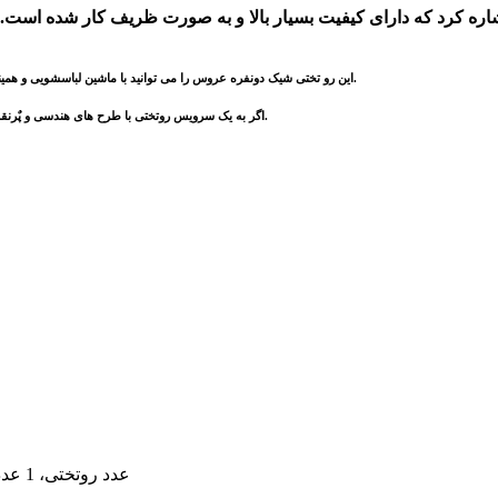
اره کرد که دارای کیفیت بسیار بالا و به صورت ظریف کار شده است. 
این رو تختی شیک دونفره عروس را می توانید با ماشین لباسشویی و همینطور دست بشویید اما دقت داشته باشید تمامی روتختی ها را با درجه آب زیر 60 درجه شستشو دهید.
اگر به یک سرویس روتختی با طرح های هندسی و پٌرنقش و نگار در عین حال شیک علاقه مند هستید ما این روتختی لوکس میگل را به شما پیشنهاد می کنیم.
1 عدد روتختی، 1 عدد ملحفه، 4 عدد رو بالشتی، 2 عدد کوسن پر شده، 1 عدد شال