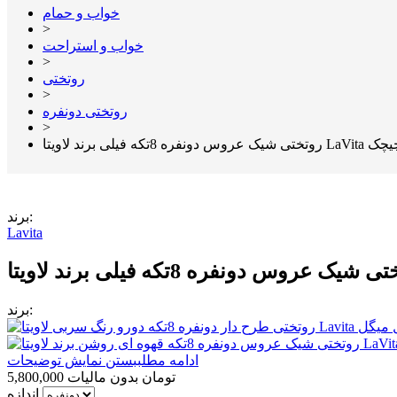
خواب و حمام
>
خواب و استراحت
>
روتختی
>
روتختی دونفره
>
برند:
Lavita
برند:
ادامه مطلب
بستن نمایش توضیحات
5,800,000 تومان
بدون مالیات
اندازه