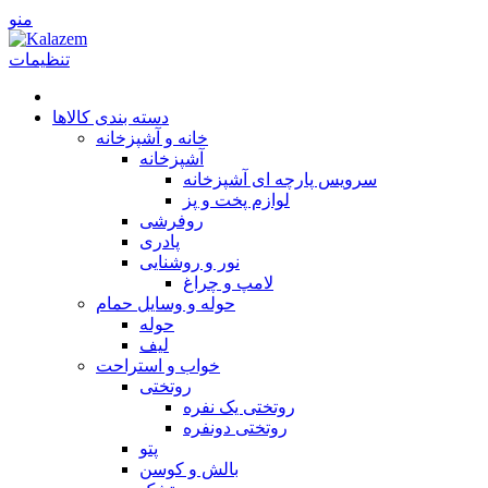
منو
تنظیمات
دسته بندی کالاها
خانه و آشپزخانه
آشپزخانه
سرویس پارچه ای آشپزخانه
لوازم پخت و پز
روفرشی
پا‌دری
نور و روشنایی
لامپ و چراغ
حوله و وسایل حمام
حوله
لیف
خواب و استراحت
روتختی
روتختی یک نفره
روتختی دونفره
پتو
بالش و کوسن