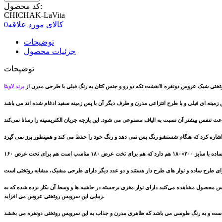
کد محصول:
CHICHAK-LaVita
کالای مورد علاقه
0
توضیحات
جزئیات محصول
توضیحات
تی شیک عروس دونفره 8/هشت تکه دو رو و جنس کتان به رنگ
فیلی
با طرحی مدرن از
برند لاویتا
فیلی
دد کوسن تزئینی که از قبل پر شده که یکی با سایز 50×50 که طرح آن مشابه پارچه روتختی است و کوسن دوم با ابعاد 50×30 همانطور که در عکس محصول مشاهده می‌کنید دارای نوار مغزی برجسته در حاشیه ها و وسط آن بکار برده شده که به
زیبایی این سرویس روتختی عروس می افزاید.