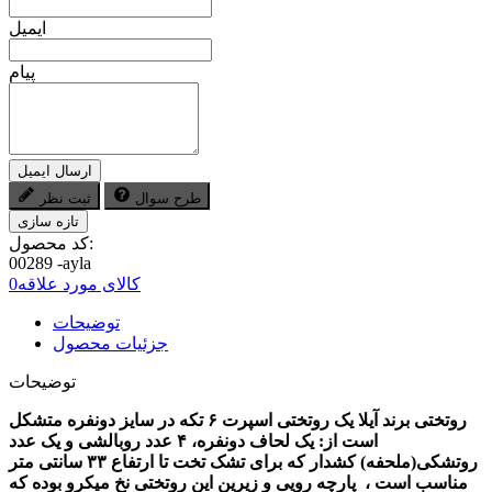
ایمیل
پیام
ارسال ایمیل
طرح سوال
ثبت نظر
کد محصول:
00289 -ayla
کالای مورد علاقه
0
توضیحات
جزئیات محصول
توضیحات
روتختی برند آیلا یک روتختی اسپرت ۶ تکه در سایز دونفره متشکل
است از: یک لحاف دونفره، ۴ عدد روبالشی و یک عدد
روتشکی(ملحفه) کشدار که برای تشک تخت تا ارتفاع ۳۳ سانتی متر
مناسب است ، پارچه رویی و زیرین این روتختی نخ میکرو بوده که