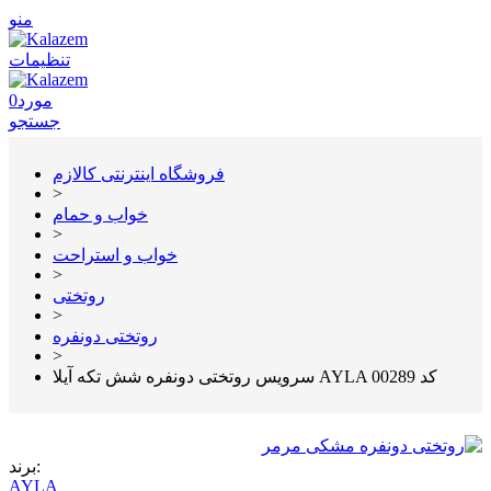
منو
تنظیمات
مورد
0
جستجو
فروشگاه اینترنتی کالازم
>
خواب و حمام
>
خواب و استراحت
>
روتختی
>
روتختی دونفره
>
سرویس روتختی دونفره شش تکه آیلا AYLA کد 00289
برند:
AYLA