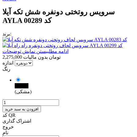
سرویس روتختی دونفره شش تکه آیلا
AYLA کد 00289
برند:
ادامه مطلب
بستن نمایش توضیحات
2,275,000 تومان
بدون مالیات
اندازه
رنگ
مشکی
(مشکی)
افزودن به سبد خرید
کد QR
اشتراک گذاری
خروج
نام