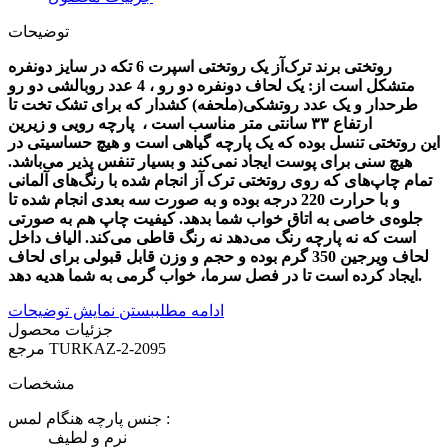
توضیحات
روتختی برند ترک‌آز یک روتختی اسپرت 6 تکه در سایز دونفره
متشکل است از: یک لحاف دونفره دو رو ، 4 عدد روبالشی دو رو
طرحدار و یک عدد روتشکی(ملحفه) کشدار که برای تشک تخت تا
ارتفاع ۳۳ سانتی متر مناسب است ، پارچه رویی و زیرین
این روتختی تنسل بوده که یک پارچه گیاهی است و هیچ حساسیتی در
هیچ سنی برای پوست ایجاد نمی‌کند و بسیار تنفس پذیر می‌باشد.
تمام چاپ‌های که روی روتختی ترک آز انجام شده با رنگ‌های آلمانی
و با حرارت 220 درجه بوده و به صورت سه بعدی انجام شده تا
جلوه‌ی خاصی به اتاق خواب شما بدهد. کیفیت چاپ هم به صورتی
است که نه پارچه رنگ می‌دهد نه رنگ قاطی می‌کند. الیاف داخل
لحاف ویرجین 350 گرم بوده و حجم و وزن قابل قبولی برای لحاف
ایجاد کرده است تا در فصل سرما، خواب گرمی به شما هدیه دهد.
ادامه مطلب
بستن نمایش توضیحات
جزئیات محصول
TURKAZ-2-2095
مرجع
مشخصات
جنس پارچه هنگام لمس :
نرم و لطیف