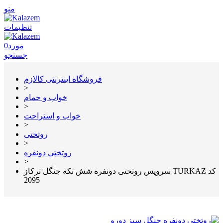
منو
تنظیمات
مورد
0
جستجو
فروشگاه اینترنتی کالازم
>
خواب و حمام
>
خواب و استراحت
>
روتختی
>
روتختی دونفره
>
سرویس روتختی دونفره شش تکه جنگل ترکاز TURKAZ کد
2095