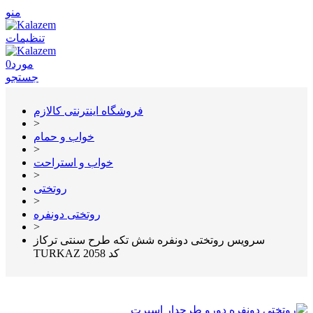
منو
تنظیمات
مورد
0
جستجو
فروشگاه اینترنتی کالازم
>
خواب و حمام
>
خواب و استراحت
>
روتختی
>
روتختی دونفره
>
سرویس روتختی دونفره شش تکه طرح سنتی ترکاز
TURKAZ کد 2058