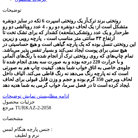
توضیحات
روتختی برند ترک‌آز یک روتختی اسپرت 6 تکه در سایز دونفره
متشکل است از: یک لحاف دونفره دو رو ، 4 عدد روبالشی دو رو
طرحدار و یک عدد روتشکی(ملحفه) کشدار که برای تشک تخت تا
ارتفاع ۳۳ سانتی متر مناسب است ، پارچه رویی و زیرین
این روتختی تنسل بوده که یک پارچه گیاهی است و هیچ حساسیتی در
هیچ سنی برای پوست ایجاد نمی‌کند و بسیار تنفس پذیر می‌باشد.
تمام چاپ‌های که روی روتختی ترک آز انجام شده با رنگ‌های آلمانی
و با حرارت 220 درجه بوده و به صورت سه بعدی انجام شده تا
جلوه‌ی خاصی به اتاق خواب شما بدهد. کیفیت چاپ هم به صورتی
است که نه پارچه رنگ می‌دهد نه رنگ قاطی می‌کند. الیاف داخل
لحاف ویرجین 350 گرم بوده و حجم و وزن قابل قبولی برای لحاف
ایجاد کرده است تا در فصل سرما، خواب گرمی به شما هدیه دهد.
ادامه مطلب
بستن نمایش توضیحات
جزئیات محصول
TURKAZ-2-2058
مرجع
مشخصات
جنس پارچه هنگام لمس :
نرم و لطیف