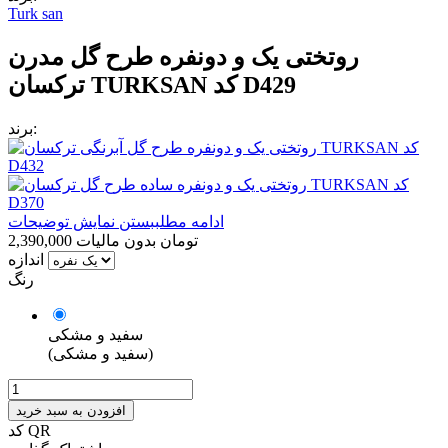
Turk san
روتختی یک و دونفره طرح گل مدرن
ترکسان TURKSAN کد D429
برند:
ادامه مطلب
بستن نمایش توضیحات
2,390,000 تومان
بدون مالیات
اندازه
رنگ
سفید و مشکی
(سفید و مشکی)
افزودن به سبد خرید
کد QR