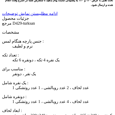
تخت هایی با عرض
۱۲۰
و
۱۴۰
به پشتیبانی سایت پیام بدهید تا سفارش شما در اسرع وقت انجام
شده و ارسال شود
.
ادامه مطلب
بستن نمایش توضیحات
جزئیات محصول
D429-turksan
مرجع
مشخصات
جنس پارچه هنگام لمس :
نرم و لطیف
تعداد تکه :
یک نفره 4 تکه ، دونفره 6 تکه
مناسب برای :
یک نفر ، دونفر
یک نفره شامل :
1 عدد لحاف ، 2 عدد روبالشی ، 1 عدد روتشکی
دونفره شامل :
1 عدد لحاف ، 4 عدد روبالشی ، 1 عدد روتشکی
ابعاد لحاف :