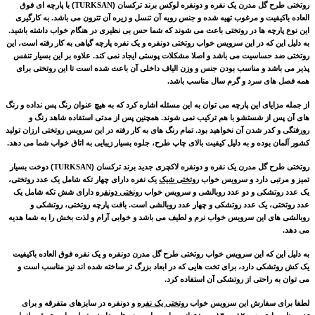
روتختی طرح گل مدرن
یک نفره و دونفره لوکس برند ترکسان
(
TURKSAN
) با پارچه ای فوق
العاده باکیفیت و مرغوب تهیه شده و جنس رویه آن تنسل و زیره آن تترون می باشد. به کارگیری
این نوع پارچه ها در روتختی باعث می شوند که شما حس بی نظیری در هنگام خواب داشته باشید.
به دلیل این که در این سرویس خواب روتختی دونفره و یک نفره پارچه گیاهی به کار رفته است، این
روتختی ضد حساسیت می باشد و اصلا مشکلات پوستی ایجاد نمی کند. علاوه بر این بسیار تنفس
پذیر می باشد و مناسب بودن جنس و وزن الیاف داخلی آن باعث شده است تا این روتختی برای
همه فصل های سرد و گرم سال مناسب باشد.
از جمله مزایای این پارچه می توان به این مسئله اشاره کرد که به هیچ عنوان رنگ پس نداده و رنگ
های آن پس از شستشو با هم ترکیب نمی شوند. همچنین پس از مدتی استفاده شاهد رنگ و
رورفتگی و کدر شدن آن نخواهید بود. تمام رنگ های به کار رفته در این سرویس روتختی ارزان تولید
کشور آلمان بوده و به دلیل کیفیت بالای چاپ طرح، جلوه بسیار زیبایی به اتاق خواب شما می دهد.
روتختی
طرح گل مدرن
یک نفره و دونفره لاکچری جدید
برند ترکسان (
TURKSAN
)
دوخت بسیار
تمیز و مرتبی دارد و سرویس خواب
روتختی شیک
یک نفره دارای چهار تکه شامل یک عدد روتختی،
یک عدد روتشکی و دو عدد روبالشی و سرویس خواب
رونختی دونفره
دارای
شش تکه شامل یک
عدد روتختی، یک عدد روتشکی و چهار عدد روبالشی
است. بافت پارچه روتختی، روتشکی و
روبالشی های این سرویس خواب نرم و لطیف می باشد و خوابی آرام و لذت بخش را به شما هدیه
می دهد.
به دلیل این که این سرویس خواب روتختی طرح گل مدرن
دونفره و یک نفره فوق العاده باکیفیت
یک کش روتشکی دارد، برای تخت هایی که در ابعاد بزرگ تر ساخته شده اند نیز مناسب است و
می توان به راحتی از روتشکی آن استفاده کرد.
لطفا برای سفارش این سرویس خواب
روتختی یک نفره
و دونفره در سایزهای متفرقه و برای