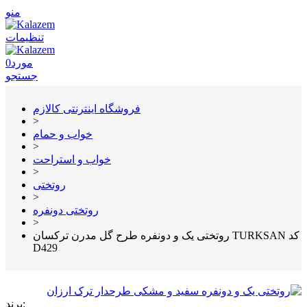
منو
تنظیمات
مورد
0
جستجو
فروشگاه اینترنتی کالازم
>
خواب و حمام
>
خواب و استراحت
>
روتختی
>
روتختی دونفره
>
روتختی یک و دونفره طرح گل مدرن ترکسان TURKSAN کد
D429
برند: