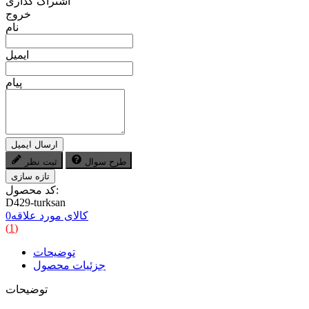
اشتراک گذاری
خروج
نام
ایمیل
پیام
ارسال ایمیل
طرح سوال
ثبت نظر
کد محصول:
D429-turksan
کالای مورد علاقه
0
(
1
)
توضیحات
جزئیات محصول
توضیحات