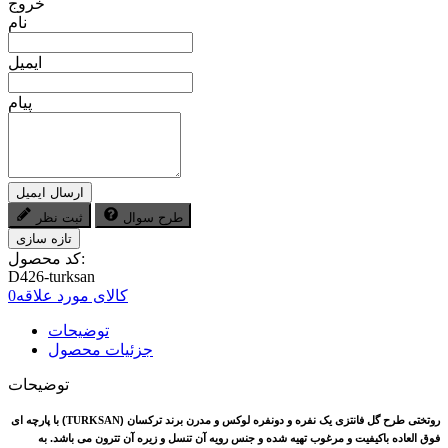
خروج
نام
ایمیل
پیام
ارسال ایمیل
طرح سوال
ثبت نظر
کد محصول:
D426-turksan
کالای مورد علاقه
0
توضیحات
جزئیات محصول
توضیحات
روتختی طرح گل فانتزی
یک نفره و دونفره لوکس و مدرن برند ترکسان
(
TURKSAN
) با پارچه ای
فوق العاده باکیفیت و مرغوب تهیه شده و جنس رویه آن تنسل و زیره آن تترون می باشد. به