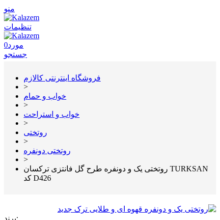
منو
تنظیمات
مورد
0
جستجو
فروشگاه اینترنتی کالازم
>
خواب و حمام
>
خواب و استراحت
>
روتختی
>
روتختی دونفره
>
روتختی یک و دونفره طرح گل فانتزی ترکسان TURKSAN
کد D426
برند: