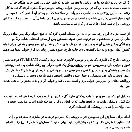
کارگیری این نوع پارچه ها در روتختی باعث می شوند که شما حس بی نظیری در هنگام خواب
داشته باشید. به دلیل این که در این سرویس خواب روتختی دونفره و یک نفره پارچه گیاهی به کار
رفته است، این روتختی ضد حساسیت می باشد و اصلا مشکلات پوستی ایجاد نمی کند. علاوه بر
این بسیار تنفس پذیر می باشد و مناسب بودن جنس و وزن الیاف داخلی آن باعث شده است تا این
روتختی برای همه فصل های سرد و گرم سال مناسب باشد.
از جمله مزایای این پارچه می توان به این مسئله اشاره کرد که به هیچ عنوان رنگ پس نداده و رنگ
های آن پس از شستشو با هم ترکیب نمی شوند. همچنین پس از مدتی استفاده شاهد رنگ و
رورفتگی و کدر شدن آن نخواهید بود. تمام رنگ های به کار رفته در این سرویس روتختی ارزان تولید
کشور آلمان بوده و به دلیل کیفیت بالای چاپ طرح، جلوه بسیار زیبایی به اتاق خواب شما می دهد.
روتختی
طرح گل فانتزی
یک نفره و دونفره لاکچری جدید
برند ترکسان (
TURKSAN
)
دوخت بسیار
تمیز و مرتبی دارد و سرویس خواب
روتختی شیک
یک نفره دارای چهار تکه شامل یک عدد روتختی،
یک عدد روتشکی و دو عدد روبالشی و سرویس خواب
رونختی دونفره
دارای
شش تکه شامل یک
عدد روتختی، یک عدد روتشکی و چهار عدد روبالشی
است. بافت پارچه روتختی، روتشکی و
روبالشی های این سرویس خواب نرم و لطیف می باشد و خوابی آرام و لذت بخش را به شما هدیه
می دهد.
به دلیل این که این سرویس خواب روتختی طرح گل فانتزی
دونفره و یک نفره فوق العاده باکیفیت
یک کش روتشکی دارد، برای تخت هایی که در ابعاد بزرگ تر ساخته شده اند نیز مناسب است و
می توان به راحتی از روتشکی آن استفاده کرد.
لطفا برای سفارش این سرویس خواب
روتختی یک نفره
و دونفره در سایزهای متفرقه و برای
تخت هایی با عرض
۱۲۰
و
۱۴۰
به پشتیبانی سایت پیام بدهید تا سفارش شما در اسرع وقت انجام
شده و ارسال شود
.