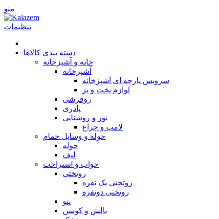
منو
تنظیمات
دسته بندی کالاها
خانه و آشپزخانه
آشپزخانه
سرویس پارچه ای آشپزخانه
لوازم پخت و پز
روفرشی
پا‌دری
نور و روشنایی
لامپ و چراغ
حوله و وسایل حمام
حوله
لیف
خواب و استراحت
روتختی
روتختی یک نفره
روتختی دونفره
پتو
بالش و کوسن