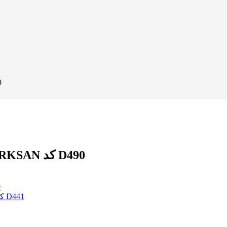
روتخ
روتختی یک و دونفره لویی ویتون ترکسان TURKSAN کد D490