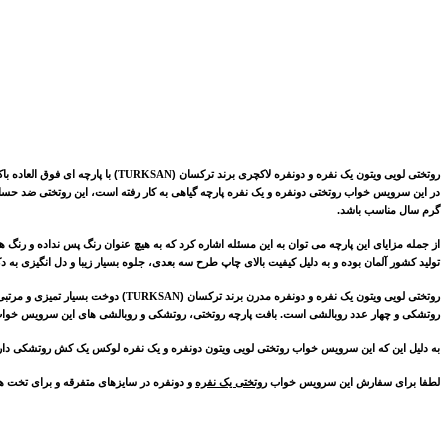
روتختی لویی ویتون یک نفره و دونفره لاکچری برند ترکسان
(
TURKSAN
) با پارچه ای فوق العاده 
در این سرویس خواب روتختی دونفره و یک نفره پارچه گیاهی به کار رفته است، این روتختی ضد حسا
گرم سال مناسب باشد.
از جمله مزایای این پارچه می توان به این مسئله اشاره کرد که به هیچ عنوان رنگ پس نداده و رن
تولید کشور آلمان بوده و به دلیل کیفیت بالای چاپ طرح سه بعدی، جلوه بسیار زیبا و دل انگیزی به
روتختی
لویی ویتون
یک نفره و دونفره مدرن
برند ترکسان (
TURKSAN
)
دوخت بسیار تمیزی و مرتبی
روتشکی و چهار عدد روبالشی
است. بافت پارچه روتختی، روتشکی و روبالشی های این سرویس خواب 
به دلیل این که این سرویس خواب روتختی
لویی ویتون
دونفره و یک نفره لوکس یک کش روتشکی دارد، 
لطفا برای سفارش این سرویس خواب
روتختی یک نفره
و دونفره در سایزهای متفرقه و برای تخت 