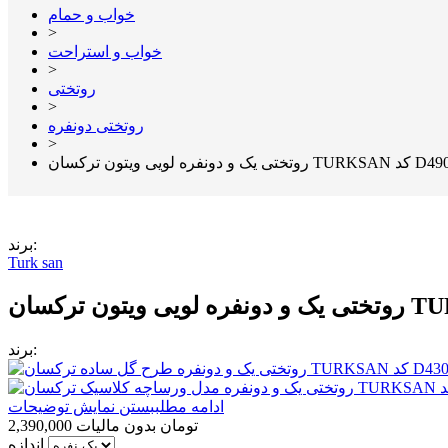
خواب و حمام
>
خواب و استراحت
>
روتختی
>
روتختی دونفره
>
تی یک و دونفره لویی ویتون ترکسان TURKSAN کد D490
برند:
Turk san
برند:
ادامه مطلب
بستن نمایش توضیحات
2,390,000 تومان
بدون مالیات
اندازه