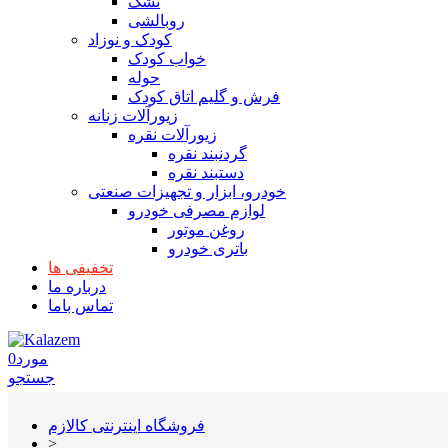
تشک
روبالشی
کودک و نوزاد
خواب کودک
حوله
فرش و گلیم اتاق کودک
زیورآلات زنانه
زیورآلات نقره
گردنبند نقره
دستبند نقره
خودرو، ابزار و تجهیزات صنعتی
لوازم مصرفی خودرو
روغن موتور
باتری خودرو
تخفیفی ها
درباره ما
تماس باما
مورد
0
جستجو
فروشگاه اینترنتی کالازم
>