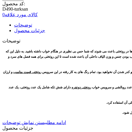
کد محصول:
D490-turksan
کالای مورد علاقه
0
توضیحات
جزئیات محصول
توضیحات
ه ها در روتختی باعث می شوند که شما حس بی نظیری در هنگام خواب داشته باشید. به دلیل این که
اسب بودن جنس و وزن الیاف داخلی آن باعث شده است تا این روتختی برای همه فصل های سرد و
کدر شدن آن نخواهید بود. تمام رنگ های به کار رفته در این سرویس
روتختی قیمت مناسب
و ارزان
و عدد روبالشی و سرویس خواب
رونختی دونفره
دارای
شش تکه شامل یک عدد روتختی، یک عدد
ی آن استفاده کرد.
ل شود
.
ادامه مطلب
بستن نمایش توضیحات
جزئیات محصول