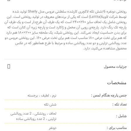
روتختی دونفره 6/شش تکه لاکچری کارشده سلطنتی عروس مدل Sherly تولید شده
توسط شرکت لاویتا(LaVita) است که یکی از برندهای معروف در تولید روتختی است. این
روتختی شامل یک لحاف سایز ۲۶۰×۲۴۰ است که یک طرف آن طرح‌دار است و یک طرف آن
پارچه تک رنگ دارد. پارچه‌ی رویی آن مخمل و ژاکارد است و پارچه زیره آن کتان است که
برای بدن حساسیت ایجاد نمی‌کند. این روتختی شیک، یک ملحفه سایز ۲۰۰×۱۸۰ هم دارد
که هم برای تخت عرض ۱۸۰ مناسب است هم برای تخت عرض ۱۶۰. این روتختی عروس دو
عدد روبالشی تزئینی و دو عدد روبالشی ساده و مرتبط با طرح همانطور که در عکس
محصول مشاهده می‌کنید، دارد.
جزئیات محصول
مشخصات
نرم ، لطیف ، برجسته
جنس پارچه هنگام لمس :
شش تکه
تعداد تکه :
لحاف ، روتشکی ، 2 عدد روبالشی
شامل :
تزئینی ، 2 عدد روبالشی ساده
دونفر
مناسب برای :