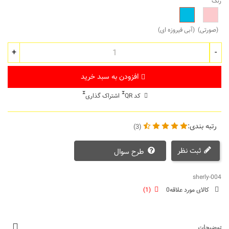
رنگ
صورتی
آبی
فیروزه
(صورتی)
(آبی فیروزه ای)
ای
+
-
افزودن به سبد خرید
کد QR
اشتراک گذاری
رتبه بندی:
(3)
ثبت نظر
طرح سوال
sherly-004
کالای مورد علاقه
0
(
1
)
توضیحات