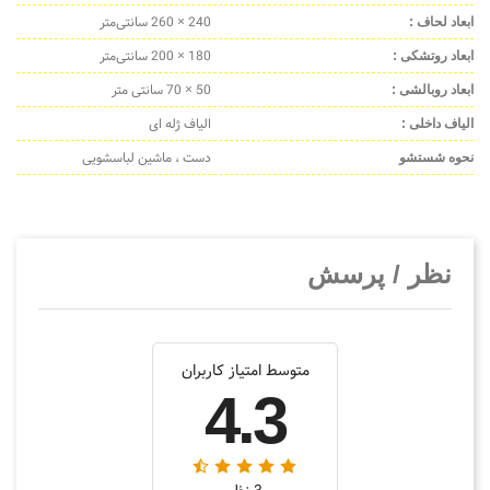
240 × 260 سانتی‌متر
ابعاد لحاف :
180 × 200 سانتی‌متر
ابعاد روتشکی :
50 × 70 سانتی متر
ابعاد روبالشی :
الیاف ژله ای
الیاف داخلی :
دست ، ماشین لباسشویی
نحوه شستشو
نظر / پرسش
متوسط امتیاز کاربران
4.3