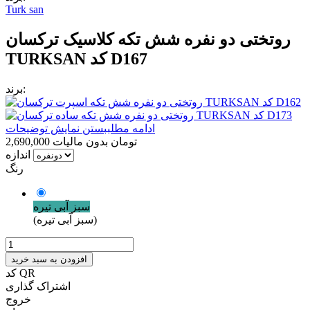
Turk san
روتختی دو نفره شش تکه کلاسیک ترکسان
TURKSAN کد D167
برند:
ادامه مطلب
بستن نمایش توضیحات
2,690,000 تومان
بدون مالیات
اندازه
رنگ
سبز آبی تیره
(سبز آبی تیره)
افزودن به سبد خرید
کد QR
اشتراک گذاری
خروج