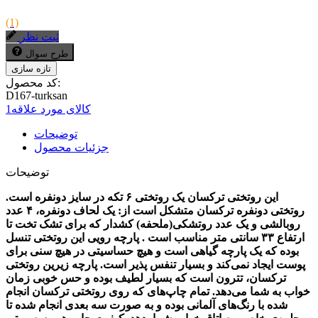
(1)
ثبت نظر
طرح سوال
کد محصول:
D167-turksan
کالای مورد علاقه
1
توضیحات
جزئیات محصول
توضیحات
این روتختی ترکسان یک روتختی ۶ تکه در سایز دونفره است.
روتختی دونفره ترکسان متشکل است از: یک لحاف دونفره، ۴ عدد
روبالشی و یک عدد روتشکی(ملحفه) کشدار که برای تشک تخت تا
ارتفاع ۳۳ سانتی متر مناسب است . پارچه رویی این روتختی تنسل
بوده که یک پارچه گیاهی است و هیچ حساسیتی در هیچ سنی برای
پوست ایجاد نمی‌کند و بسیار تنفس پذیر است. پارچه زیرین روتختی
ترکسان، تترون است که بسیار لطیف بوده و حس خوبی زمان
خواب به شما می‌دهد. تمام چاپ‌های که روی روتختی ترکسان انجام
شده با رنگ‌های آلمانی بوده و به صورت سه بعدی انجام شده تا