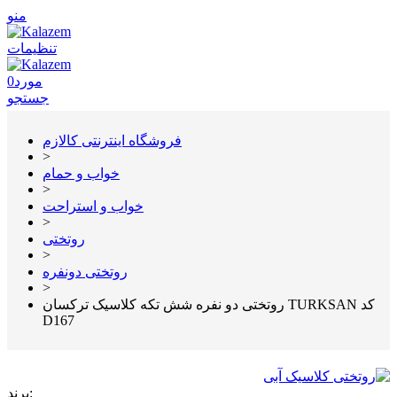
منو
تنظیمات
مورد
0
جستجو
فروشگاه اینترنتی کالازم
>
خواب و حمام
>
خواب و استراحت
>
روتختی
>
روتختی دونفره
>
روتختی دو نفره شش تکه کلاسیک ترکسان TURKSAN کد
D167
برند: