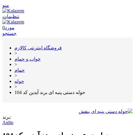
منو
تنظیمات
مورد
0
جستجو
فروشگاه اینترنتی کالازم
>
خواب و حمام
>
حمام
>
حوله
>
حوله دستی پنبه ای برند آیدین کد 104
برند:
Aidin