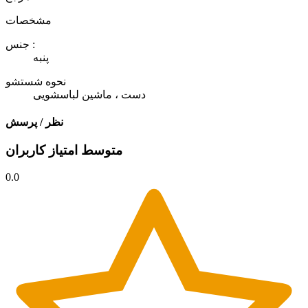
مشخصات
جنس :
پنبه
نحوه شستشو
دست ، ماشین لباسشویی
نظر / پرسش
متوسط امتیاز کاربران
0.0