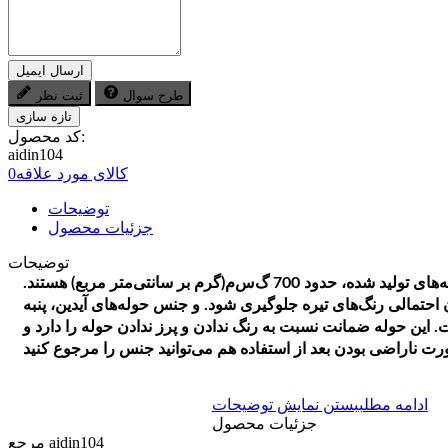
ارسال ایمیل
طرح سوال
ثبت نظر
کد محصول:
aidin104
کالای مورد علاقه
0
توضیحات
جزئیات محصول
توضیحات
یک حوله ساده و باکیفیت، این حوله توسط شرکت آیدین تبریز تولید می‌شود. همه‌ی حوله‌های تولید شده، حدود 700 گ‌س‌م(گرم بر سانتی‌متر مربع) هستند.
 احتمالی رنگ‌های تیره جلوگیری شود. و جنس حوله‌های آیدین، پنبه
انی می‌باشد که بسیار لطیف و آبگیر است. سایز این حوله‌های دستی ۴۰×۸۰ است. این حوله ضمانت نسبت به رنگ ندادن و پرز ندادن حوله را دارد و
ادامه مطلب
بستن نمایش توضیحات
جزئیات محصول
aidin104
مرجع