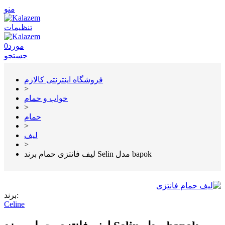
منو
تنظیمات
مورد
0
جستجو
فروشگاه اینترنتی کالازم
>
خواب و حمام
>
حمام
>
لیف
>
لیف فانتزی حمام برند Selin مدل bapok
برند:
Celine