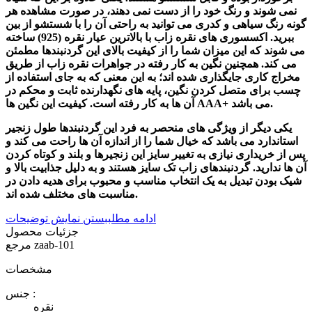
نمی شوند و رنگ خود را از دست نمی دهند، در صورت مشاهده هر
گونه رنگ سیاهی و کدری می توانید به راحتی آن را با شستشو از بین
ببرید. اکسسوری های نقره زاب با بالاترین عیار نقره (925) ساخته
می شوند که این میزان شما را از کیفیت بالای این گردنبندها مطمئن
می کند. همچنین نگین به کار رفته در جواهرات نقره زاب از طریق
مخراج کاری جایگذاری شده اند؛ به این معنی که به جای استفاده از
چسب برای متصل کردن نگین، پایه های نگهدارنده ثابت و محکم در
آن ها به کار رفته است. کیفیت این نگین ها AAA+ می باشد.
یکی دیگر از ویژگی های منحصر به فرد این گردنبندها طول زنجیر
استاندارد می باشد که خیال شما را از اندازه آن ها راحت می کند و
پس از خریداری نیازی به تغییر سایز این زنجیرها و بلند و کوتاه کردن
آن ها ندارید. گردنبندهای زاب تک سایز هستند و به دلیل جذابیت بالا و
شیک بودن تبدیل به یک انتخاب مناسب و محبوب برای هدیه دادن در
مناسبت های مختلف شده اند.
ادامه مطلب
بستن نمایش توضیحات
جزئیات محصول
zaab-101
مرجع
مشخصات
جنس :
نقره