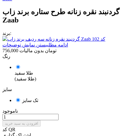
گردنبند نقره زنانه طرح ستاره برند زاب
Zaab
برند:
ادامه مطلب
بستن نمایش توضیحات
756,000 تومان
بدون مالیات
رنگ
طلا سفید
(طلا سفید)
سایز
تک سایز
ناموجود
افزودن به سبد خرید
کد QR
اشتراک گذاری