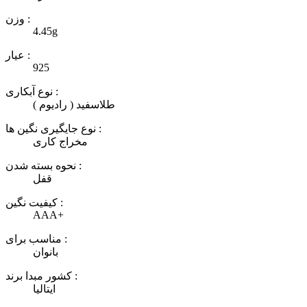
وزن :
4.45g
عیار :
925
نوع آبکاری :
طلاسفید ( رادیوم )
نوع جایگیری نگین ها :
مخراج کاری
نحوه بسته شدن :
قفل
کیفیت نگین :
AAA+
مناسب برای :
بانوان
کشور مبدا برند :
ایتالیا