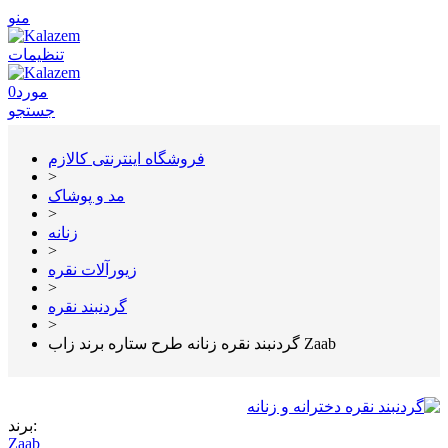
منو
تنظیمات
مورد
0
جستجو
فروشگاه اینترنتی کالازم
>
مد و پوشاک
>
زنانه
>
زیورآلات نقره
>
گردنبند نقره
>
گردنبند نقره زنانه طرح ستاره برند زاب Zaab
برند:
Zaab